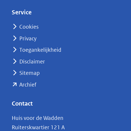
d
Service
I
n
Cookies
(opent
Privacy
in
nieuw
Toegankelijkheid
venster)
Disclaimer
(verwijst
Sitemap
naar
(opent
een
Archief
andere
in
website)
nieuw
Contact
venster)
Huis voor de Wadden
(verwijst
Ruiterskwartier 121 A