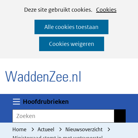
Cookies
Ga
Hier
Deze site gebruikt cookies.
Cookies
instellen
naar
kan
Alle cookies toestaan
de
het
inhoud
gebruik
Cookies weigeren
van
(naar homepage)
cookies
op
deze
website
worden
Uitklappen
Hoofdrubrieken
toegestaan
Zoeken
Zoeken
of
geweigerd.
Home
Actueel
Nieuwsoverzicht