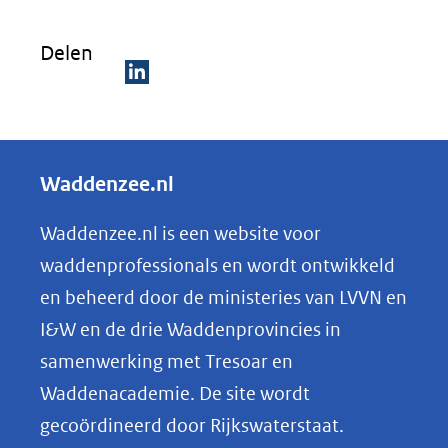
Delen
D
e
l
Waddenzee.nl
e
n
Waddenzee.nl is een website voor
o
waddenprofessionals en wordt ontwikkeld
p
en beheerd door de ministeries van LVVN en
L
I&W en de drie Waddenprovincies in
i
samenwerking met Tresoar en
n
Waddenacademie. De site wordt
k
gecoördineerd door Rijkswaterstaat.
e