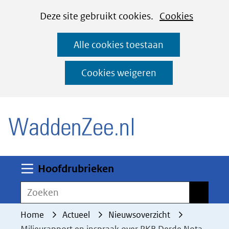
Cookies
Ga
Hier
Deze site gebruikt cookies.
Cookies
instellen
naar
kan
Alle cookies toestaan
de
het
inhoud
gebruik
Cookies weigeren
van
(naar homepage)
cookies
op
deze
website
worden
Uitklappen
Hoofdrubrieken
toegestaan
Zoeken
Zoeken
of
geweigerd.
Home
Actueel
Nieuwsoverzicht