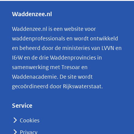
e
l
Waddenzee.nl
e
n
Waddenzee.nl is een website voor
o
waddenprofessionals en wordt ontwikkeld
p
en beheerd door de ministeries van LVVN en
L
I&W en de drie Waddenprovincies in
i
samenwerking met Tresoar en
n
Waddenacademie. De site wordt
k
gecoördineerd door Rijkswaterstaat.
e
d
Service
I
n
Cookies
(opent
Privacy