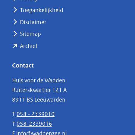
in
nieuw
Toegankelijkheid
venster)
Disclaimer
(verwijst
Sitemap
naar
(opent
een
Archief
andere
in
website)
nieuw
Contact
venster)
Huis voor de Wadden
(verwijst
Ruiterskwartier 121 A
naar
8911 BS Leeuwarden
een
andere
T
058 - 2339010
website)
T
058-2339016
E
info@waddenzee.nl