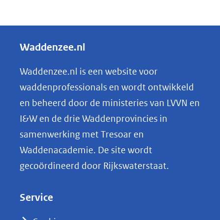
D
e
l
Waddenzee.nl
e
n
Waddenzee.nl is een website voor
o
waddenprofessionals en wordt ontwikkeld
p
en beheerd door de ministeries van LVVN en
L
I&W en de drie Waddenprovincies in
i
samenwerking met Tresoar en
n
Waddenacademie. De site wordt
k
gecoördineerd door Rijkswaterstaat.
e
d
Service
I
n