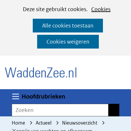
Cookies
Ga
Hier
Deze site gebruikt cookies.
Cookies
instellen
naar
kan
Alle cookies toestaan
de
het
inhoud
gebruik
Cookies weigeren
van
(naar homepage)
cookies
op
deze
website
worden
Uitklappen
Hoofdrubrieken
toegestaan
Zoeken
Zoeken
of
geweigerd.
Home
Actueel
Nieuwsoverzicht