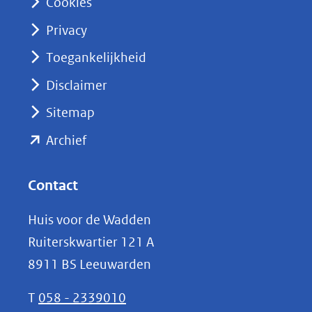
Cookies
(opent
Privacy
in
nieuw
Toegankelijkheid
venster)
Disclaimer
(verwijst
Sitemap
naar
(opent
een
Archief
andere
in
website)
nieuw
Contact
venster)
Huis voor de Wadden
(verwijst
Ruiterskwartier 121 A
naar
8911 BS Leeuwarden
een
andere
T
058 - 2339010