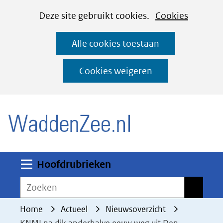
Cookies
Ga
Hier
Deze site gebruikt cookies.
Cookies
instellen
naar
kan
Alle cookies toestaan
de
het
inhoud
gebruik
Cookies weigeren
van
(naar homepage)
cookies
op
deze
website
worden
Uitklappen
Hoofdrubrieken
toegestaan
Zoeken
Zoeken
of
geweigerd.
Home
Actueel
Nieuwsoverzicht