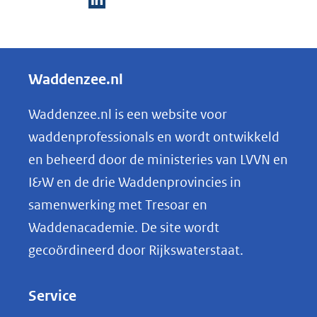
D
e
l
Waddenzee.nl
e
n
Waddenzee.nl is een website voor
o
waddenprofessionals en wordt ontwikkeld
p
en beheerd door de ministeries van LVVN en
L
I&W en de drie Waddenprovincies in
i
samenwerking met Tresoar en
n
Waddenacademie. De site wordt
k
gecoördineerd door Rijkswaterstaat.
e
d
Service
I