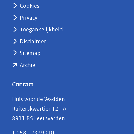
n
Cookies
(opent
Privacy
in
nieuw
Toegankelijkheid
venster)
Disclaimer
(verwijst
Sitemap
naar
(opent
een
Archief
andere
in
website)
nieuw
Contact
venster)
Huis voor de Wadden
(verwijst
Ruiterskwartier 121 A
naar
8911 BS Leeuwarden
een
andere
T
058 - 2339010