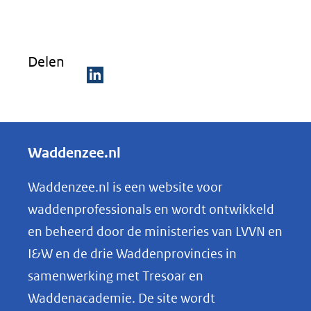
Delen
D
e
l
Waddenzee.nl
e
n
Waddenzee.nl is een website voor
o
waddenprofessionals en wordt ontwikkeld
p
en beheerd door de ministeries van LVVN en
L
I&W en de drie Waddenprovincies in
i
samenwerking met Tresoar en
n
Waddenacademie. De site wordt
k