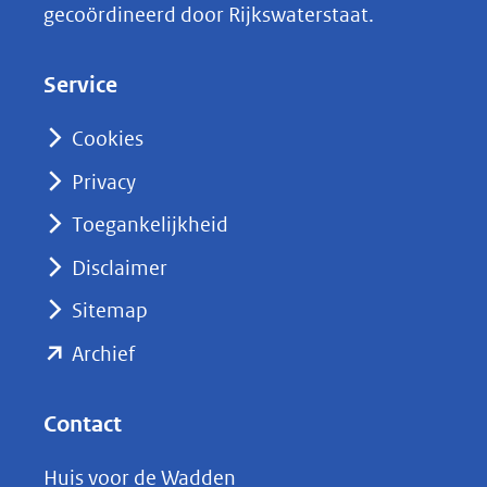
gecoördineerd door Rijkswaterstaat.
e
d
Service
I
n
Cookies
(opent
Privacy
in
nieuw
Toegankelijkheid
venster)
Disclaimer
(verwijst
Sitemap
naar
(opent
een
Archief
andere
in
website)
nieuw
Contact
venster)
Huis voor de Wadden