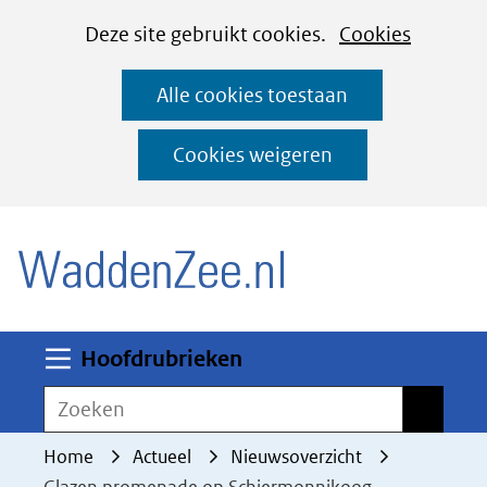
Cookies
Ga
Hier
Deze site gebruikt cookies.
Cookies
instellen
naar
kan
Alle cookies toestaan
de
het
inhoud
gebruik
Cookies weigeren
van
(naar homepage)
cookies
op
deze
website
worden
Uitklappen
Hoofdrubrieken
toegestaan
Zoeken
Zoeken
of
geweigerd.
Home
Actueel
Nieuwsoverzicht