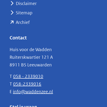
venster)
Disclaimer
(verwijst
Sitemap
naar
(opent
een
Archief
andere
in
website)
nieuw
Contact
venster)
Huis voor de Wadden
(verwijst
Ruiterskwartier 121 A
naar
8911 BS Leeuwarden
een
andere
T
058 - 2339010
website)
T
058-2339016
E
info@waddenzee.nl