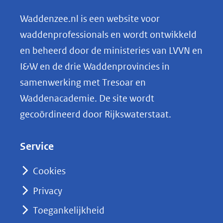
e
n
Waddenzee.nl is een website voor
o
waddenprofessionals en wordt ontwikkeld
p
en beheerd door de ministeries van LVVN en
L
I&W en de drie Waddenprovincies in
i
samenwerking met Tresoar en
n
Waddenacademie. De site wordt
k
gecoördineerd door Rijkswaterstaat.
e
d
Service
I
n
Cookies
(opent
Privacy
in
nieuw
Toegankelijkheid