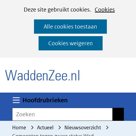
Cookies
Ga
Hier
Deze site gebruikt cookies.
Cookies
instellen
naar
kan
Alle cookies toestaan
de
het
inhoud
gebruik
Cookies weigeren
van
(naar homepage)
cookies
op
deze
website
worden
Uitklappen
Hoofdrubrieken
toegestaan
Zoeken
Zoeken
of
geweigerd.
Home
Actueel
Nieuwsoverzicht