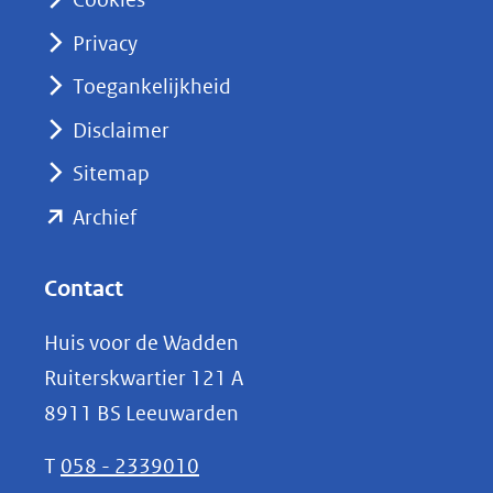
(opent
Privacy
in
nieuw
Toegankelijkheid
venster)
Disclaimer
(verwijst
Sitemap
naar
(opent
een
Archief
andere
in
website)
nieuw
Contact
venster)
Huis voor de Wadden
(verwijst
Ruiterskwartier 121 A
naar
8911 BS Leeuwarden
een
andere
T
058 - 2339010