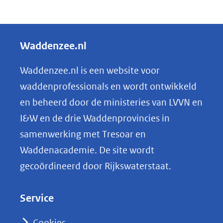
D
e
l
Waddenzee.nl
e
n
Waddenzee.nl is een website voor
o
waddenprofessionals en wordt ontwikkeld
p
en beheerd door de ministeries van LVVN en
L
I&W en de drie Waddenprovincies in
i
samenwerking met Tresoar en
n
Waddenacademie. De site wordt
k
gecoördineerd door Rijkswaterstaat.
e
d
Service
I
n
Cookies