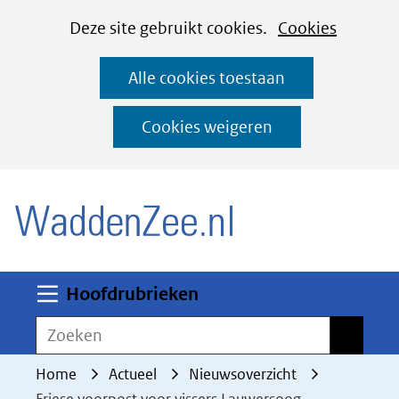
Cookies
Ga
Hier
Deze site gebruikt cookies.
Cookies
instellen
naar
kan
Alle cookies toestaan
de
het
inhoud
gebruik
Cookies weigeren
van
(naar homepage)
cookies
op
deze
website
worden
Uitklappen
Hoofdrubrieken
toegestaan
Zoeken
Zoeken
of
geweigerd.
Home
Actueel
Nieuwsoverzicht