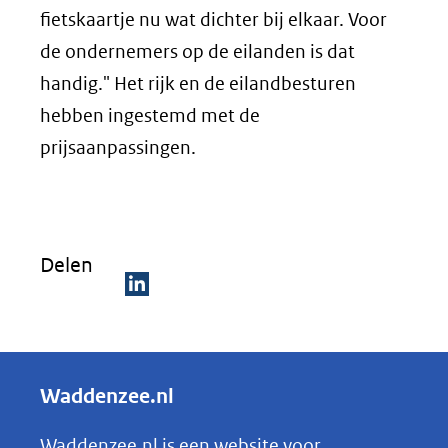
fietskaartje nu wat dichter bij elkaar. Voor
de ondernemers op de eilanden is dat
handig." Het rijk en de eilandbesturen
hebben ingestemd met de
prijsaanpassingen.
Delen
D
e
l
Waddenzee.nl
e
n
Waddenzee.nl is een website voor