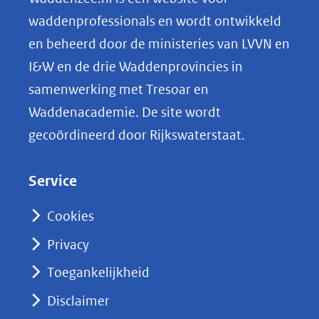
o
waddenprofessionals en wordt ontwikkeld
p
en beheerd door de ministeries van LVVN en
L
I&W en de drie Waddenprovincies in
i
samenwerking met Tresoar en
n
Waddenacademie. De site wordt
k
gecoördineerd door Rijkswaterstaat.
e
d
Service
I
n
Cookies
(opent
Privacy
in
nieuw
Toegankelijkheid
venster)
Disclaimer
(verwijst