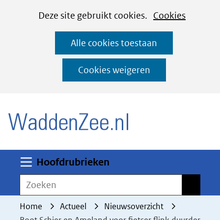
Cookies
Ga
Hier
Deze site gebruikt cookies.
Cookies
instellen
naar
kan
Alle cookies toestaan
de
het
inhoud
gebruik
Cookies weigeren
van
(naar homepage)
cookies
op
deze
website
worden
Uitklappen
Hoofdrubrieken
toegestaan
Zoeken
Zoeken
of
geweigerd.
Home
Actueel
Nieuwsoverzicht