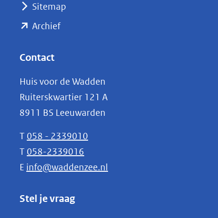
Sitemap
naar
(opent
een
Archief
andere
in
website)
nieuw
Contact
venster)
Huis voor de Wadden
(verwijst
Ruiterskwartier 121 A
naar
8911 BS Leeuwarden
een
andere
T
058 - 2339010
website)
T
058-2339016
E
info@waddenzee.nl
Stel je vraag