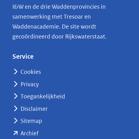
L
I&W en de drie Waddenprovincies in
i
samenwerking met Tresoar en
n
Waddenacademie. De site wordt
k
gecoördineerd door Rijkswaterstaat.
e
d
Service
I
n
Cookies
(opent
Privacy
in
nieuw
Toegankelijkheid
venster)
Disclaimer
(verwijst
Sitemap
naar
(opent
een
Archief