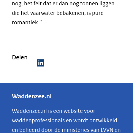
nog, het feit dat er dan nog tonnen liggen
die het vaarwater bebakenen, is pure
romantiek.''
Delen
D
e
l
Waddenzee.nl
e
n
Waddenzee.nl is een website voor
o
waddenprofessionals en wordt ontwikkeld
p
en beheerd door de ministeries van LVVN en