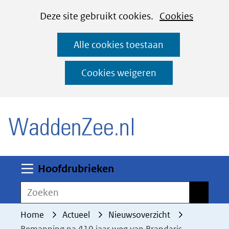
Cookies
Ga
Hier
Deze site gebruikt cookies.
Cookies
instellen
naar
kan
Alle cookies toestaan
de
het
inhoud
gebruik
Cookies weigeren
van
(naar homepage)
cookies
op
deze
website
worden
Uitklappen
Hoofdrubrieken
toegestaan
Zoeken
Zoeken
of
geweigerd.
Home
Actueel
Nieuwsoverzicht