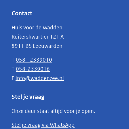
andere
in
website)
nieuw
Contact
venster)
Huis voor de Wadden
(verwijst
Ruiterskwartier 121 A
naar
8911 BS Leeuwarden
een
andere
T
058 - 2339010
website)
T
058-2339016
E
info@waddenzee.nl
Stel je vraag
Onze deur staat altijd voor je open.
(opent
Stel je vraag via WhatsApp