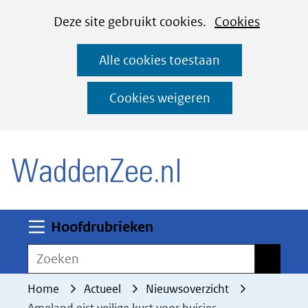
Cookies
Ga
Hier
Deze site gebruikt cookies.
Cookies
instellen
naar
kan
Alle cookies toestaan
de
het
inhoud
gebruik
Cookies weigeren
van
(naar homepage)
cookies
op
deze
website
worden
Uitklappen
Hoofdrubrieken
toegestaan
Zoeken
Zoeken
of
geweigerd.
Home
Actueel
Nieuwsoverzicht