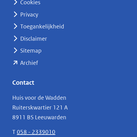
Cookies
(opent
Privacy
in
nieuw
Toegankelijkheid
venster)
Disclaimer
(verwijst
Sitemap
naar
(opent
een
Archief
andere
in
website)
nieuw
Contact
venster)
Huis voor de Wadden
(verwijst
Ruiterskwartier 121 A
naar
8911 BS Leeuwarden
een
andere
T
058 - 2339010