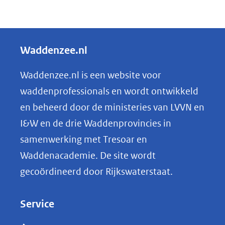
D
e
l
Waddenzee.nl
e
n
Waddenzee.nl is een website voor
o
waddenprofessionals en wordt ontwikkeld
p
en beheerd door de ministeries van LVVN en
L
I&W en de drie Waddenprovincies in
i
samenwerking met Tresoar en
n
Waddenacademie. De site wordt
k
gecoördineerd door Rijkswaterstaat.
e
d
Service
I
n