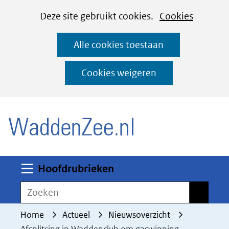
Cookies
Ga
Hier
Deze site gebruikt cookies.
Cookies
instellen
naar
kan
Alle cookies toestaan
de
het
inhoud
gebruik
Cookies weigeren
van
(naar homepage)
cookies
op
deze
website
worden
Uitklappen
Hoofdrubrieken
toegestaan
Zoeken
Zoeken
of
geweigerd.
Home
Actueel
Nieuwsoverzicht