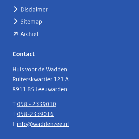
venster)
Disclaimer
(verwijst
Sitemap
naar
(opent
een
Archief
andere
in
website)
nieuw
Contact
venster)
Huis voor de Wadden
(verwijst
Ruiterskwartier 121 A
naar
8911 BS Leeuwarden
een
andere
T
058 - 2339010
website)
T
058-2339016
E
info@waddenzee.nl