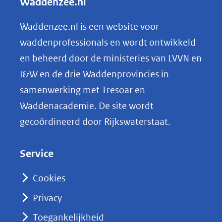
Waddenzee.nl
e
n
Waddenzee.nl is een website voor
o
waddenprofessionals en wordt ontwikkeld
p
en beheerd door de ministeries van LVVN en
L
I&W en de drie Waddenprovincies in
i
samenwerking met Tresoar en
n
Waddenacademie. De site wordt
k
gecoördineerd door Rijkswaterstaat.
e
d
Service
I
n
Cookies
(opent
Privacy
in
nieuw
Toegankelijkheid