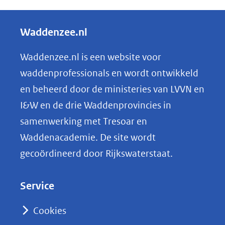
e
l
Waddenzee.nl
e
n
Waddenzee.nl is een website voor
o
waddenprofessionals en wordt ontwikkeld
p
en beheerd door de ministeries van LVVN en
L
I&W en de drie Waddenprovincies in
i
samenwerking met Tresoar en
n
Waddenacademie. De site wordt
k
gecoördineerd door Rijkswaterstaat.
e
d
Service
I
n
Cookies
(opent