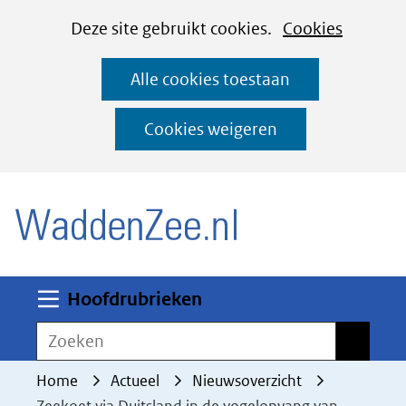
Cookies
Ga
Hier
Deze site gebruikt cookies.
Cookies
instellen
naar
kan
Alle cookies toestaan
de
het
inhoud
gebruik
Cookies weigeren
van
(naar homepage)
cookies
op
deze
website
worden
Uitklappen
Hoofdrubrieken
toegestaan
Zoeken
Zoeken
of
geweigerd.
Home
Actueel
Nieuwsoverzicht