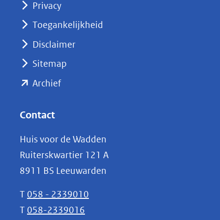
Privacy
in
nieuw
Toegankelijkheid
venster)
Disclaimer
(verwijst
Sitemap
naar
(opent
een
Archief
andere
in
website)
nieuw
Contact
venster)
Huis voor de Wadden
(verwijst
Ruiterskwartier 121 A
naar
8911 BS Leeuwarden
een
andere
T
058 - 2339010
website)
T
058-2339016