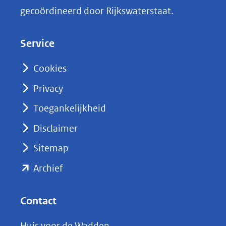
k
gecoördineerd door Rijkswaterstaat.
e
d
Service
I
n
Cookies
(opent
Privacy
in
nieuw
Toegankelijkheid
venster)
Disclaimer
(verwijst
Sitemap
naar
(opent
een
Archief
andere
in
website)
nieuw
Contact
venster)
Huis voor de Wadden