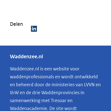
in
nieuw
venster)
Delen
(verwijst
naar
D
een
e
andere
l
Waddenzee.nl
website)
e
n
Waddenzee.nl is een website voor
o
waddenprofessionals en wordt ontwikkeld
p
en beheerd door de ministeries van LVVN en
L
I&W en de drie Waddenprovincies in
i
samenwerking met Tresoar en
n
Waddenacademie. De site wordt