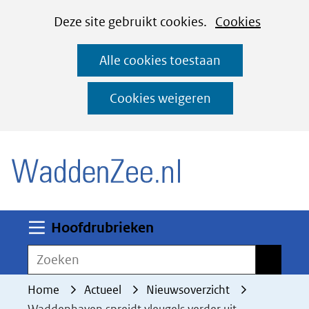
Cookies
Ga
Hier
Deze site gebruikt cookies.
Cookies
instellen
naar
kan
Alle cookies toestaan
de
het
inhoud
gebruik
Cookies weigeren
van
(naar homepage)
cookies
op
deze
website
worden
Uitklappen
Hoofdrubrieken
toegestaan
Zoeken
Zoeken
of
geweigerd.
Home
Actueel
Nieuwsoverzicht