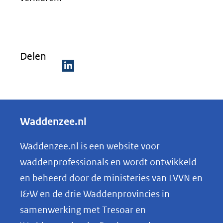
Delen
D
e
l
Waddenzee.nl
e
n
Waddenzee.nl is een website voor
o
waddenprofessionals en wordt ontwikkeld
p
en beheerd door de ministeries van LVVN en
L
I&W en de drie Waddenprovincies in
i
samenwerking met Tresoar en
n