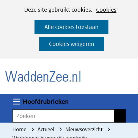
Cookies
Ga
Hier
Deze site gebruikt cookies.
Cookies
instellen
naar
kan
Alle cookies toestaan
de
het
inhoud
gebruik
Cookies weigeren
van
(naar homepage)
cookies
op
deze
website
worden
Uitklappen
Hoofdrubrieken
toegestaan
Zoeken
Zoeken
of
geweigerd.
Home
Actueel
Nieuwsoverzicht