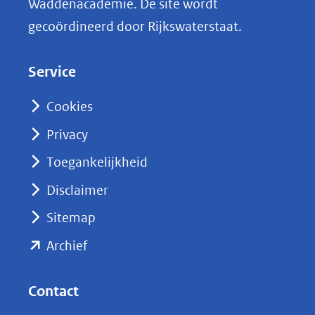
Waddenacademie. De site wordt
k
gecoördineerd door Rijkswaterstaat.
e
d
Service
I
n
Cookies
(opent
Privacy
in
nieuw
Toegankelijkheid
venster)
Disclaimer
(verwijst
Sitemap
naar
(opent
een
Archief
andere
in
website)
nieuw
Contact
venster)