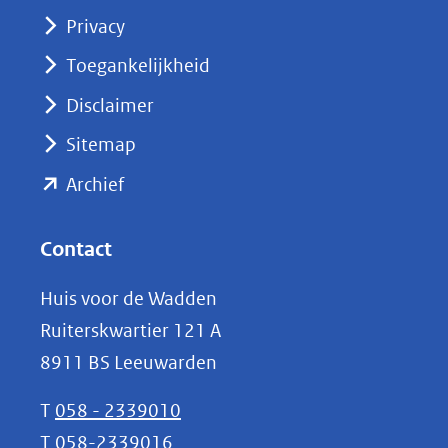
(opent
Privacy
in
nieuw
Toegankelijkheid
venster)
Disclaimer
(verwijst
Sitemap
naar
(opent
een
Archief
andere
in
website)
nieuw
Contact
venster)
Huis voor de Wadden
(verwijst
Ruiterskwartier 121 A
naar
8911 BS Leeuwarden
een
andere
T
058 - 2339010
website)
T
058-2339016