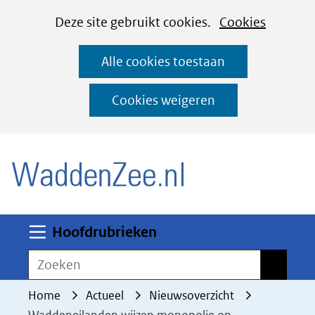
Cookies
Ga
Hier
Deze site gebruikt cookies.
Cookies
instellen
naar
kan
Alle cookies toestaan
de
het
inhoud
gebruik
Cookies weigeren
van
(naar homepage)
cookies
op
deze
website
worden
Uitklappen
Hoofdrubrieken
toegestaan
Zoeken
Zoeken
of
geweigerd.
Home
Actueel
Nieuwsoverzicht