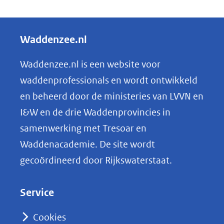
D
e
l
Waddenzee.nl
e
n
Waddenzee.nl is een website voor
o
waddenprofessionals en wordt ontwikkeld
p
en beheerd door de ministeries van LVVN en
L
I&W en de drie Waddenprovincies in
i
samenwerking met Tresoar en
n
Waddenacademie. De site wordt
k
gecoördineerd door Rijkswaterstaat.
e
d
Service
I
n
Cookies