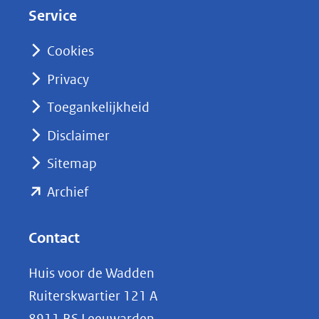
Service
I
n
Cookies
(opent
Privacy
in
nieuw
Toegankelijkheid
venster)
Disclaimer
(verwijst
Sitemap
naar
(opent
een
Archief
andere
in
website)
nieuw
Contact
venster)
Huis voor de Wadden
(verwijst
Ruiterskwartier 121 A
naar
8911 BS Leeuwarden