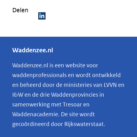
Delen
D
e
l
Waddenzee.nl
e
n
Waddenzee.nl is een website voor
o
waddenprofessionals en wordt ontwikkeld
p
en beheerd door de ministeries van LVVN en
L
I&W en de drie Waddenprovincies in
i
samenwerking met Tresoar en
n
Waddenacademie. De site wordt
k
gecoördineerd door Rijkswaterstaat.
e
d