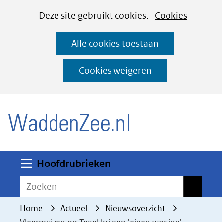
Cookies
Ga
Hier
Deze site gebruikt cookies.
Cookies
instellen
naar
kan
Alle cookies toestaan
de
het
inhoud
gebruik
Cookies weigeren
van
(naar homepage)
cookies
op
deze
website
worden
Uitklappen
Hoofdrubrieken
toegestaan
Zoeken
Zoeken
of
geweigerd.
Home
Actueel
Nieuwsoverzicht