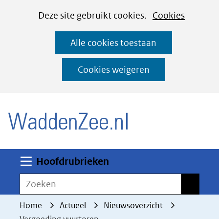
Cookies
Ga
Hier
Deze site gebruikt cookies.
Cookies
instellen
naar
kan
Alle cookies toestaan
de
het
inhoud
gebruik
Cookies weigeren
van
(naar homepage)
cookies
op
deze
website
worden
Uitklappen
Hoofdrubrieken
toegestaan
Zoeken
Zoeken
of
geweigerd.
Home
Actueel
Nieuwsoverzicht