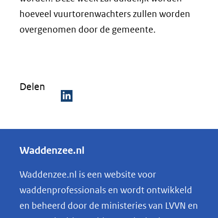
hoeveel vuurtorenwachters zullen worden
overgenomen door de gemeente.
Delen
D
e
l
Waddenzee.nl
e
n
Waddenzee.nl is een website voor
o
waddenprofessionals en wordt ontwikkeld
p
en beheerd door de ministeries van LVVN en
L