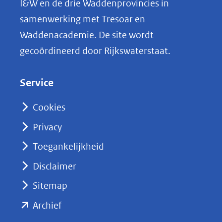
I&W en de drie Waddenprovincies in
i
samenwerking met Tresoar en
n
Waddenacademie. De site wordt
k
gecoördineerd door Rijkswaterstaat.
e
d
Service
I
n
Cookies
(opent
Privacy
in
nieuw
Toegankelijkheid
venster)
Disclaimer
(verwijst
Sitemap
naar
(opent
een
Archief
andere
in