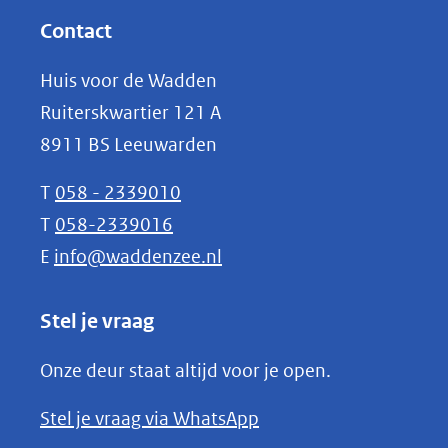
website)
nieuw
Contact
venster)
Huis voor de Wadden
(verwijst
Ruiterskwartier 121 A
naar
8911 BS Leeuwarden
een
andere
T
058 - 2339010
website)
T
058-2339016
E
info@waddenzee.nl
Stel je vraag
Onze deur staat altijd voor je open.
(opent
Stel je vraag via WhatsApp