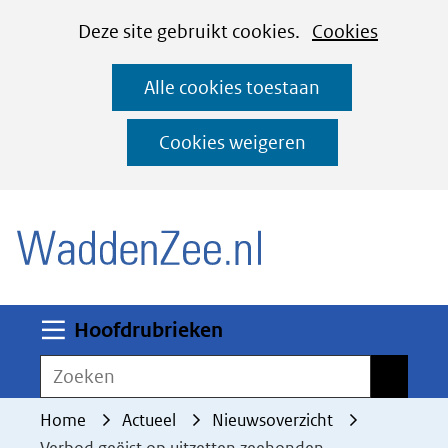
Cookies
Ga
Hier
Deze site gebruikt cookies.
Cookies
instellen
naar
kan
Alle cookies toestaan
de
het
inhoud
gebruik
Cookies weigeren
van
(naar homepage)
cookies
op
deze
website
worden
Uitklappen
Hoofdrubrieken
toegestaan
Zoeken
Zoeken
of
geweigerd.
Home
Actueel
Nieuwsoverzicht