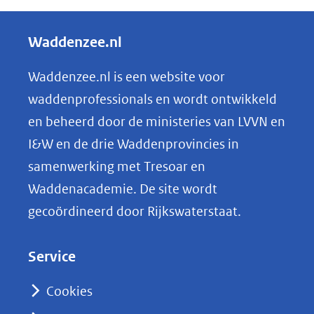
e
l
Waddenzee.nl
e
n
Waddenzee.nl is een website voor
o
waddenprofessionals en wordt ontwikkeld
p
en beheerd door de ministeries van LVVN en
L
I&W en de drie Waddenprovincies in
i
samenwerking met Tresoar en
n
Waddenacademie. De site wordt
k
gecoördineerd door Rijkswaterstaat.
e
d
Service
I
n
Cookies
(opent