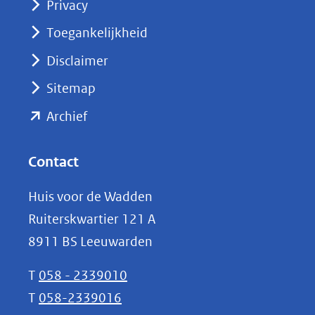
Privacy
in
nieuw
Toegankelijkheid
venster)
Disclaimer
(verwijst
Sitemap
naar
(opent
een
Archief
andere
in
website)
nieuw
Contact
venster)
Huis voor de Wadden
(verwijst
Ruiterskwartier 121 A
naar
8911 BS Leeuwarden
een
andere
T
058 - 2339010
website)
T
058-2339016