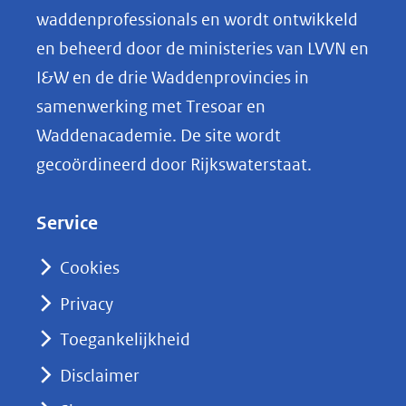
o
waddenprofessionals en wordt ontwikkeld
p
en beheerd door de ministeries van LVVN en
L
I&W en de drie Waddenprovincies in
i
samenwerking met Tresoar en
n
Waddenacademie. De site wordt
k
gecoördineerd door Rijkswaterstaat.
e
d
Service
I
n
Cookies
(opent
Privacy
in
nieuw
Toegankelijkheid
venster)
Disclaimer
(verwijst