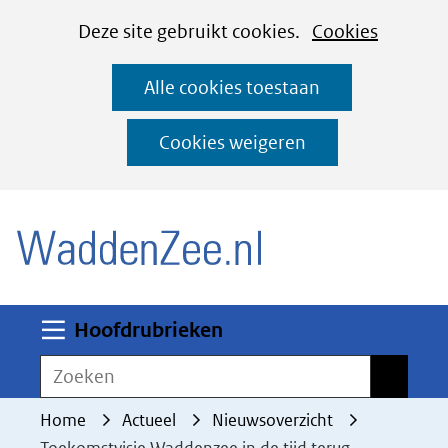
Cookies
Ga
Hier
Deze site gebruikt cookies.
Cookies
instellen
naar
kan
Alle cookies toestaan
de
het
inhoud
gebruik
Cookies weigeren
van
(naar homepage)
cookies
op
deze
website
worden
Uitklappen
Hoofdrubrieken
toegestaan
Zoeken
Zoeken
of
geweigerd.
Home
Actueel
Nieuwsoverzicht