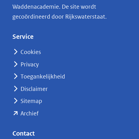
n
Waddenacademie. De site wordt
k
gecoördineerd door Rijkswaterstaat.
e
d
Service
I
n
Cookies
(opent
Privacy
in
nieuw
Toegankelijkheid
venster)
Disclaimer
(verwijst
Sitemap
naar
(opent
een
Archief
andere
in
website)
nieuw
Contact