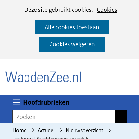
Cookies
Ga
Hier
Deze site gebruikt cookies.
Cookies
instellen
naar
kan
Alle cookies toestaan
de
het
inhoud
gebruik
Cookies weigeren
van
(naar homepage)
cookies
op
deze
website
worden
Uitklappen
Hoofdrubrieken
toegestaan
Zoeken
Zoeken
of
geweigerd.
Home
Actueel
Nieuwsoverzicht