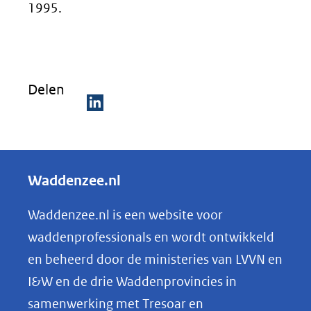
1995.
Delen
D
e
l
Waddenzee.nl
e
n
Waddenzee.nl is een website voor
o
waddenprofessionals en wordt ontwikkeld
p
en beheerd door de ministeries van LVVN en
L
I&W en de drie Waddenprovincies in
i
samenwerking met Tresoar en