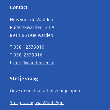
website)
nieuw
Contact
venster)
Huis voor de Wadden
(verwijst
Ruiterskwartier 121 A
naar
8911 BS Leeuwarden
een
andere
T
058 - 2339010
website)
T
058-2339016
E
info@waddenzee.nl
Stel je vraag
Onze deur staat altijd voor je open.
(opent
Stel je vraag via WhatsApp