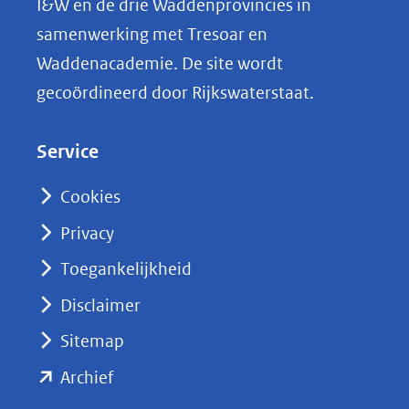
I&W en de drie Waddenprovincies in
i
samenwerking met Tresoar en
n
Waddenacademie. De site wordt
k
gecoördineerd door Rijkswaterstaat.
e
d
Service
I
n
Cookies
(opent
Privacy
in
nieuw
Toegankelijkheid
venster)
Disclaimer
(verwijst
Sitemap
naar
(opent
een
Archief
andere
in