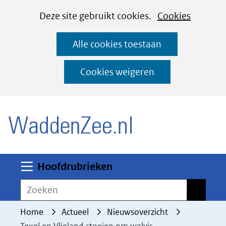
Cookies
Ga
Hier
Deze site gebruikt cookies.
Cookies
instellen
naar
kan
Alle cookies toestaan
de
het
inhoud
gebruik
Cookies weigeren
van
(naar homepage)
cookies
op
deze
website
worden
Uitklappen
Hoofdrubrieken
toegestaan
Zoeken
Zoeken
of
geweigerd.
Home
Actueel
Nieuwsoverzicht