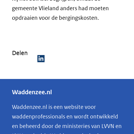
gemeente Vlieland anders had moeten
opdraaien voor de bergingskosten.
Delen
D
e
l
Waddenzee.nl
e
n
Waddenzee.nl is een website voor
o
waddenprofessionals en wordt ontwikkeld
p
en beheerd door de ministeries van LVVN en
L