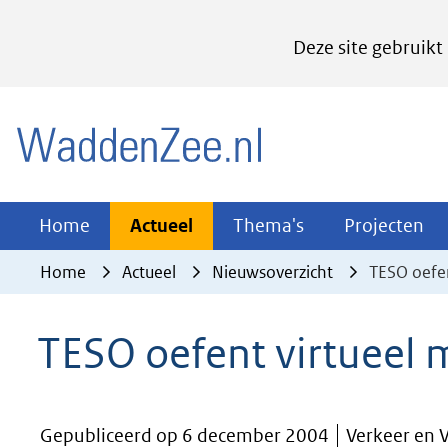
Cookies
Deze site gebruikt
instellen
Hier
(naar homepage)
kan
het
gebruik
van
Actueel
Thema's
Pr
Home
Actueel
Thema's
Projecten
Uitklappen
Uitklappen
Ui
cookies
Home
Actueel
Nieuwsoverzicht
TESO oefen
op
deze
TESO oefent virtueel 
website
worden
toegestaan
Gepubliceerd op 6 december 2004
Verkeer en 
of