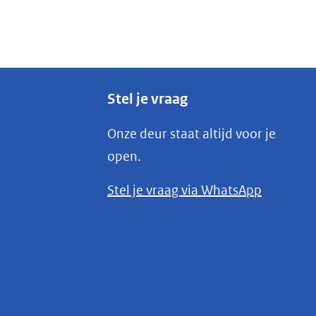
Stel je vraag
Onze deur staat altijd voor je
open.
(opent
Stel je vraag via WhatsApp
in
nieuw
venster)
(verwijst
naar