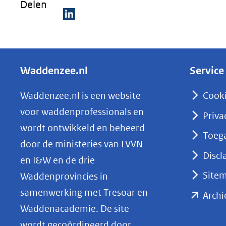
Delen
D
e
l
Waddenzee.nl
Service
e
n
Waddenzee.nl is een website
Cook
o
voor waddenprofessionals en
Priva
p
wordt ontwikkeld en beheerd
Toega
L
door de ministeries van LVVN
i
Discl
en I&W en de drie
n
Site
Waddenprovincies in
k
samenwerking met Tresoar en
Archi
e
Waddenacademie. De site
d
wordt gecoördineerd door