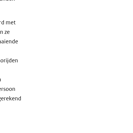
urd met
n ze
aaiende
orijden
n
persoon
mgerekend