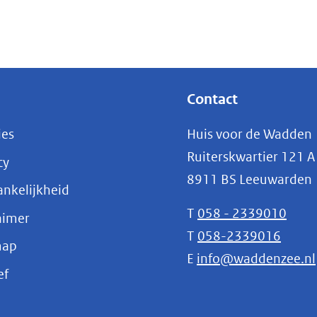
Contact
ies
Huis voor de Wadden
Ruiterskwartier 121 A
cy
8911 BS Leeuwarden
nkelijkheid
T
058 - 2339010
aimer
T
058-2339016
map
E
info@waddenzee.nl
(opent
ef
in