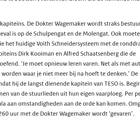
de kapiteins. De Dokter Wagemaker wordt straks bestu
 geval is op de Schulpengat en de Molengat. Ook moete
ie het huidige Voith Schneidersysteem met de ronddr
piteins Dirk Kooiman en Alfred Schaatsenberg die de
efend. ‘Je moet opnieuw leren varen. Net als met aut
rden waar je niet meer bij na hoeft te denken.’ De
at hij de langst dienende kapitein van TESO is. Begi
ainen van de stuurlieden uit hun eigen vaarploeg. Per 
 scala aan omstandigheden aan de orde kan komen. O
1260 uur met de Dokter Wagemaker wordt ‘gevaren’.