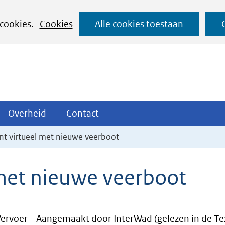
Ga
 cookies.
Cookies
Alle cookies toestaan
naar
de
inhoud
ojecten
Overheid
Contact
Overheid
Contact
tklappen
Uitklappen
Uitklappen
t virtueel met nieuwe veerboot
met nieuwe veerboot
Vervoer
Aangemaakt door InterWad (gelezen in de Te