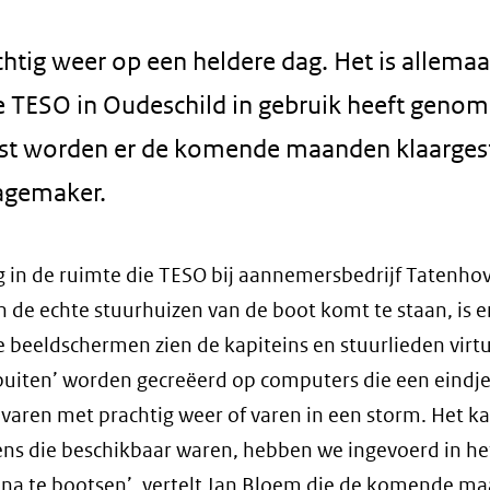
htig weer op een heldere dag. Het is allemaa
e TESO in Oudeschild in gebruik heeft genom
ienst worden er de komende maanden klaarg
agemaker.
g in de ruimte die TESO bij aannemersbedrijf Tatenho
n de echte stuurhuizen van de boot komt te staan, is e
 beeldschermen zien de kapiteins en stuurlieden virt
buiten’ worden gecreëerd op computers die een eindj
, varen met prachtig weer of varen in een storm. Het k
vens die beschikbaar waren, hebben we ingevoerd in he
na te bootsen’, vertelt Jan Bloem die de komende m