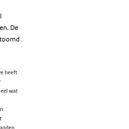
l
en. De
estoomd
ve heeft
r
ueel wat
e
an
t
aanden