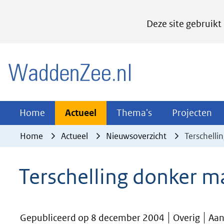
Cookies
Deze site gebruikt
instellen
Hier
(naar homepage)
kan
het
gebruik
van
Actueel
Thema's
Pr
Home
Actueel
Thema's
Projecten
Uitklappen
Uitklappen
Ui
cookies
Home
Actueel
Nieuwsoverzicht
Terschelli
op
deze
Terschelling donker ma
website
worden
toegestaan
Gepubliceerd op 8 december 2004
Overig
Aan
of