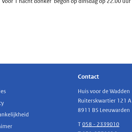
e 'Voor 1 nacht donker' begon op dinsdag op 22.00 uur
Contact
ies
Huis voor de Wadden
Ruiterskwartier 121 A
cy
8911 BS Leeuwarden
nkelijkheid
T
058 - 2339010
aimer