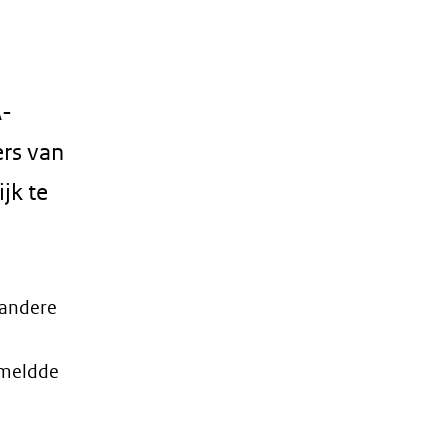
A-
ers van
jk te
 andere
, meldde