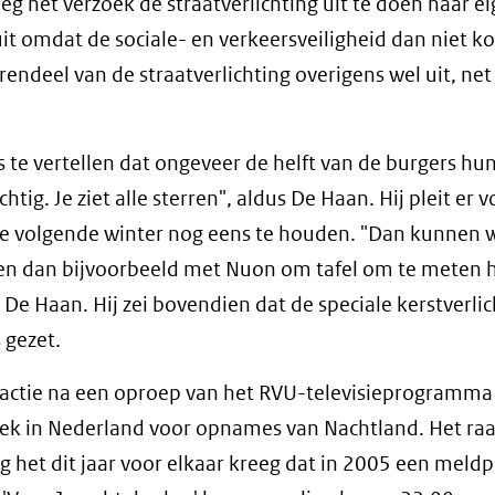
 het verzoek de straatverlichting uit te doen naar e
uit omdat de sociale- en verkeersveiligheid dan niet k
eel van de straatverlichting overigens wel uit, net 
 te vertellen dat ongeveer de helft van de burgers hu
tig. Je ziet alle sterren", aldus De Haan. Hij pleit er 
f de volgende winter nog eens te houden. "Dan kunnen 
nen dan bijvoorbeeld met Nuon om tafel om te meten 
De Haan. Hij zei bovendien dat de speciale kerstverlic
 gezet.
 actie na een oproep van het RVU-televisieprogramma
ek in Nederland voor opnames van Nachtland. Het raa
 het dit jaar voor elkaar kreeg dat in 2005 een meld