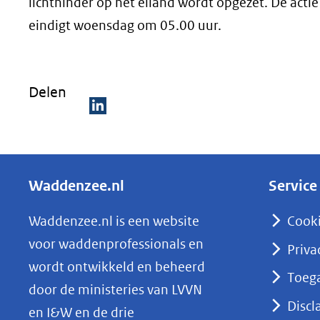
lichthinder op het eiland wordt opgezet. De acti
eindigt woensdag om 05.00 uur.
Delen
D
e
l
Waddenzee.nl
Service
e
n
Waddenzee.nl is een website
Cook
o
voor waddenprofessionals en
Priva
p
wordt ontwikkeld en beheerd
Toega
L
door de ministeries van LVVN
i
Discl
en I&W en de drie