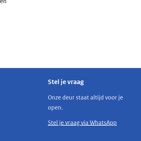
 en
Stel je vraag
Onze deur staat altijd voor je
open.
(opent
Stel je vraag via WhatsApp
in