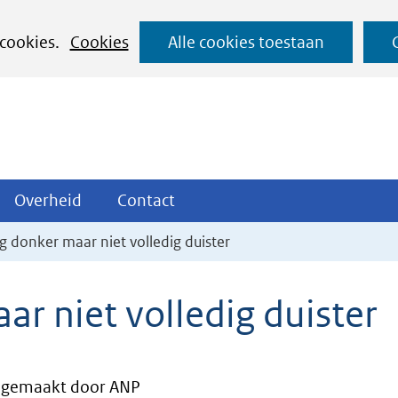
Ga
 cookies.
Cookies
Alle cookies toestaan
naar
de
inhoud
ojecten
Overheid
Contact
Overheid
Contact
tklappen
Uitklappen
Uitklappen
ng donker maar niet volledig duister
ar niet volledig duister
gemaakt door ANP