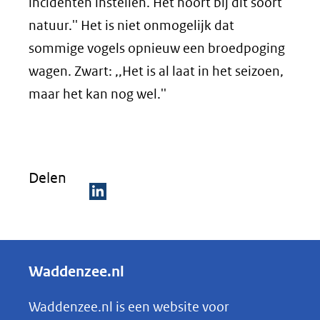
incidenten instellen. Het hoort bij dit soort
natuur.'' Het is niet onmogelijk dat
sommige vogels opnieuw een broedpoging
wagen. Zwart: ,,Het is al laat in het seizoen,
maar het kan nog wel.''
Delen
D
e
l
Waddenzee.nl
e
n
Waddenzee.nl is een website voor