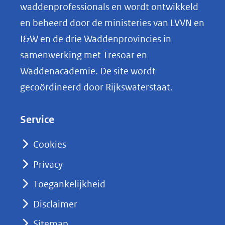
o
waddenprofessionals en wordt ontwikkeld
p
en beheerd door de ministeries van LVVN en
L
I&W en de drie Waddenprovincies in
i
samenwerking met Tresoar en
n
Waddenacademie. De site wordt
k
gecoördineerd door Rijkswaterstaat.
e
d
Service
I
n
Cookies
(opent
Privacy
in
nieuw
Toegankelijkheid
venster)
Disclaimer
(verwijst
Sitemap