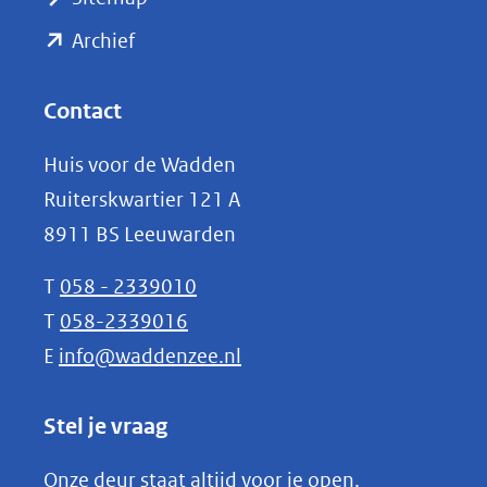
naar
(opent
een
Archief
andere
in
website)
nieuw
Contact
venster)
Huis voor de Wadden
(verwijst
Ruiterskwartier 121 A
naar
8911 BS Leeuwarden
een
andere
T
058 - 2339010
website)
T
058-2339016
E
info@waddenzee.nl
Stel je vraag
Onze deur staat altijd voor je open.