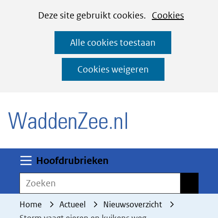
Cookies
Ga
Hier
Deze site gebruikt cookies.
Cookies
instellen
naar
kan
Alle cookies toestaan
de
het
inhoud
gebruik
Cookies weigeren
van
(naar homepage)
cookies
op
deze
website
worden
Uitklappen
Hoofdrubrieken
toegestaan
Zoeken
Zoeken
of
geweigerd.
Home
Actueel
Nieuwsoverzicht