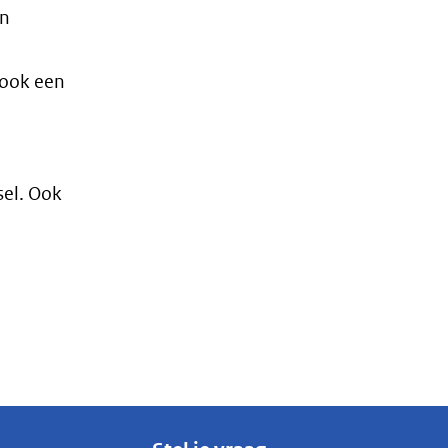
an
 ook een
sel. Ook