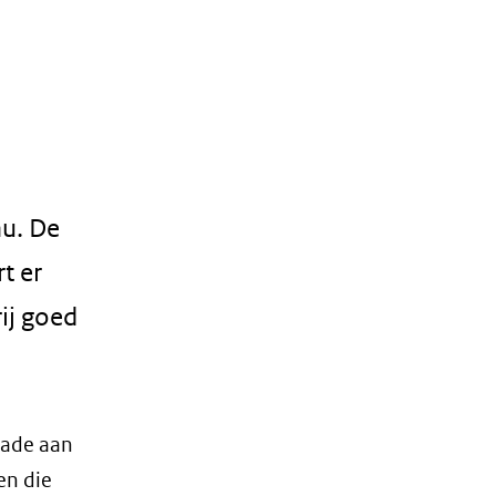
au. De
t er
rij goed
hade aan
en die