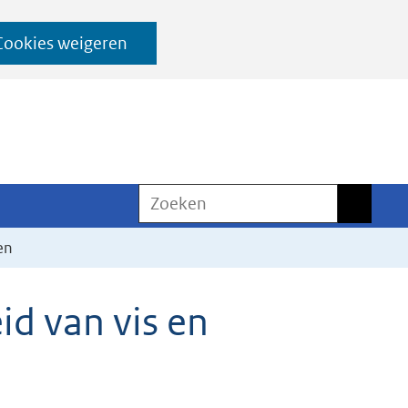
Cookies weigeren
Zoeken
Zoeken
en
d van vis en