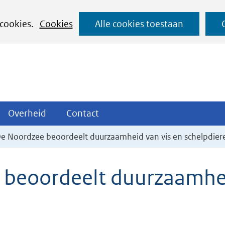
Ga
 cookies.
Cookies
Alle cookies toestaan
naar
de
inhoud
ojecten
Overheid
Contact
Overheid
Contact
tklappen
Uitklappen
Uitklappen
De Noordzee beoordeelt duurzaamheid van vis en schelpdier
 beoordeelt duurzaamhei