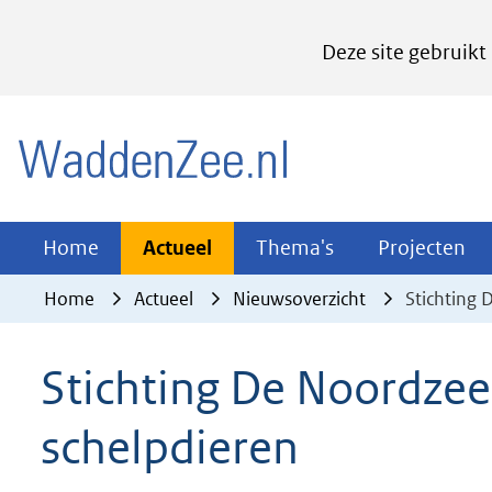
Cookies
Deze site gebruikt
instellen
Hier
(naar homepage)
kan
het
gebruik
van
Actueel
Thema's
Pr
Home
Actueel
Thema's
Projecten
Uitklappen
Uitklappen
Ui
cookies
Home
Actueel
Nieuwsoverzicht
Stichting 
op
deze
Stichting De Noordzee
website
worden
schelpdieren
toegestaan
of