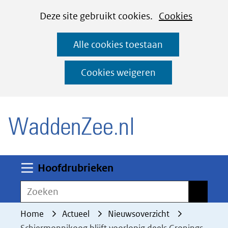
Cookies
Ga
Hier
Deze site gebruikt cookies.
Cookies
instellen
naar
kan
Alle cookies toestaan
de
het
inhoud
gebruik
Cookies weigeren
van
(naar homepage)
cookies
op
deze
website
worden
Uitklappen
Hoofdrubrieken
toegestaan
Zoeken
Zoeken
of
geweigerd.
Home
Actueel
Nieuwsoverzicht