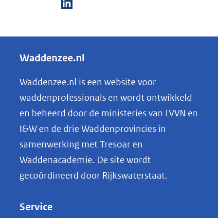
D
e
l
Waddenzee.nl
e
n
Waddenzee.nl is een website voor
o
waddenprofessionals en wordt ontwikkeld
p
en beheerd door de ministeries van LVVN en
L
I&W en de drie Waddenprovincies in
i
samenwerking met Tresoar en
n
Waddenacademie. De site wordt
k
gecoördineerd door Rijkswaterstaat.
e
d
Service
I