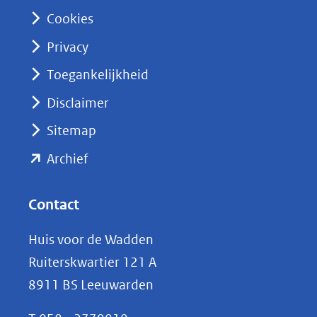
n
Cookies
(opent
Privacy
in
nieuw
Toegankelijkheid
venster)
Disclaimer
(verwijst
Sitemap
naar
(opent
een
Archief
andere
in
website)
nieuw
Contact
venster)
Huis voor de Wadden
(verwijst
Ruiterskwartier 121 A
naar
8911 BS Leeuwarden
een
andere