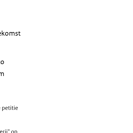
oekomst
zo
im
petitie
erij" op