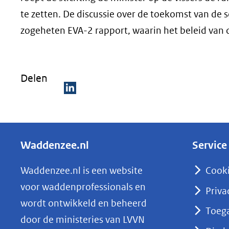
te zetten. De discussie over de toekomst van de 
zogeheten EVA-2 rapport, waarin het beleid van d
Delen
D
e
l
Waddenzee.nl
Service
e
n
Waddenzee.nl is een website
Cook
o
voor waddenprofessionals en
Priva
p
wordt ontwikkeld en beheerd
Toega
L
door de ministeries van LVVN
i