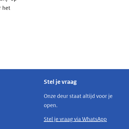
r het
Stel je vraag
Onze deur staat altijd voor je
open.
(opent
Stel je vraag via WhatsApp
in