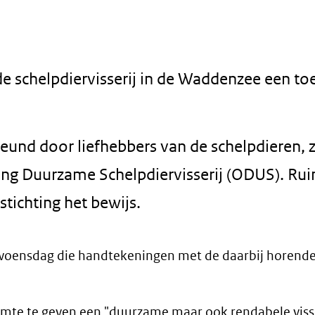
 schelpdiervisserij in de Waddenzee een t
teund door liefhebbers van de schelpdieren, 
ing Duurzame Schelpdiervisserij (ODUS). Ru
tichting het bewijs.
woensdag die handtekeningen met de daarbij horende 
ruimte te geven een "duurzame maar ook rendabele viss