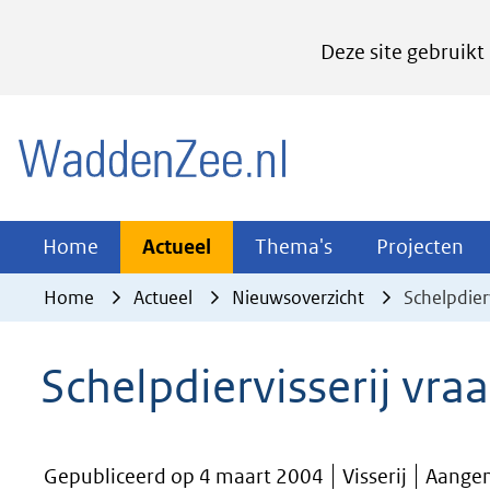
Cookies
Deze site gebruikt
instellen
Hier
(naar homepage)
kan
het
gebruik
van
Actueel
Thema's
Pr
Home
Actueel
Thema's
Projecten
Uitklappen
Uitklappen
Ui
cookies
Home
Actueel
Nieuwsoverzicht
Schelpdier
op
deze
Schelpdiervisserij vr
website
worden
toegestaan
Gepubliceerd op 4 maart 2004
Visserij
Aange
of