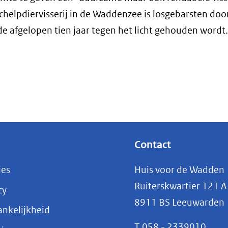
schelpdiervisserij in de Waddenzee is losgebarsten doo
e afgelopen tien jaar tegen het licht gehouden wordt.
Contact
ies
Huis voor de Wadden
Ruiterskwartier 121 A
cy
8911 BS Leeuwarden
nkelijkheid
T
058 - 2339010