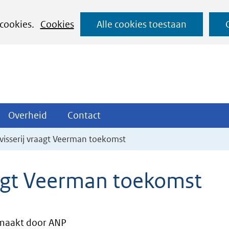
Ga
 cookies.
Cookies
Alle cookies toestaan
naar
de
inhoud
ojecten
Overheid
Contact
Overheid
Contact
tklappen
Uitklappen
Uitklappen
visserij vraagt Veerman toekomst
aagt Veerman toekomst
maakt door ANP