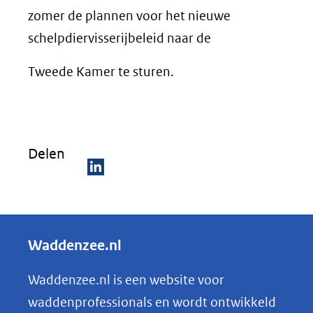
zomer de plannen voor het nieuwe
schelpdiervisserijbeleid naar de
Tweede Kamer te sturen.
Delen
D
e
l
Waddenzee.nl
e
n
Waddenzee.nl is een website voor
o
waddenprofessionals en wordt ontwikkeld