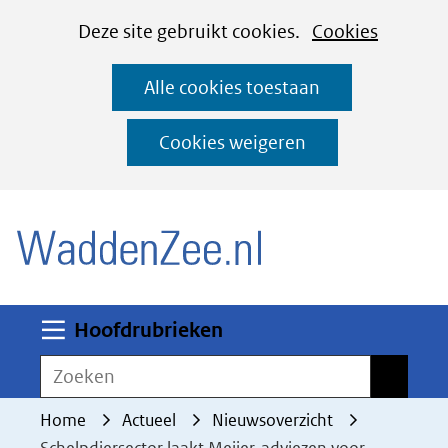
Cookies
Ga
Hier
Deze site gebruikt cookies.
Cookies
instellen
naar
kan
Alle cookies toestaan
de
het
inhoud
gebruik
Cookies weigeren
van
(naar homepage)
cookies
op
deze
website
worden
Uitklappen
Hoofdrubrieken
toegestaan
Zoeken
Zoeken
of
geweigerd.
Home
Actueel
Nieuwsoverzicht