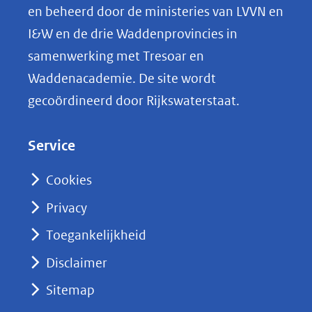
p
en beheerd door de ministeries van LVVN en
L
I&W en de drie Waddenprovincies in
i
samenwerking met Tresoar en
n
Waddenacademie. De site wordt
k
gecoördineerd door Rijkswaterstaat.
e
d
Service
I
n
Cookies
(opent
Privacy
in
nieuw
Toegankelijkheid
venster)
Disclaimer
(verwijst
Sitemap
naar