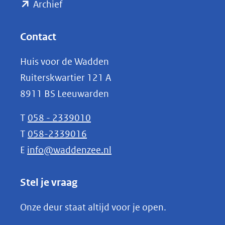
(opent
een
Archief
andere
in
website)
nieuw
Contact
venster)
Huis voor de Wadden
(verwijst
Ruiterskwartier 121 A
naar
8911 BS Leeuwarden
een
andere
T
058 - 2339010
website)
T
058-2339016
E
info@waddenzee.nl
Stel je vraag
Onze deur staat altijd voor je open.