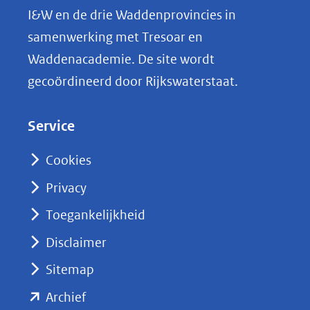
L
I&W en de drie Waddenprovincies in
i
samenwerking met Tresoar en
n
Waddenacademie. De site wordt
k
gecoördineerd door Rijkswaterstaat.
e
d
Service
I
n
Cookies
(opent
Privacy
in
nieuw
Toegankelijkheid
venster)
Disclaimer
(verwijst
Sitemap
naar
(opent
een
Archief