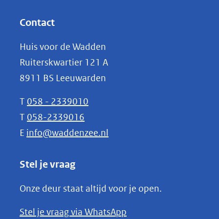
andere
in
website)
nieuw
Contact
venster)
Huis voor de Wadden
(verwijst
Ruiterskwartier 121 A
naar
8911 BS Leeuwarden
een
andere
T
058 - 2339010
website)
T
058-2339016
E
info@waddenzee.nl
Stel je vraag
Onze deur staat altijd voor je open.
(opent
Stel je vraag via WhatsApp