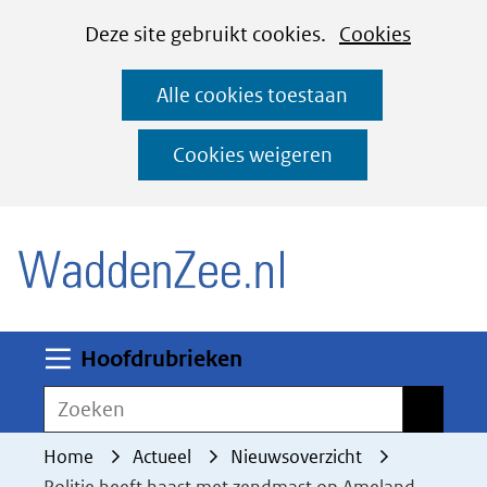
Cookies
Ga
Hier
Deze site gebruikt cookies.
Cookies
instellen
naar
kan
Alle cookies toestaan
de
het
inhoud
gebruik
Cookies weigeren
van
(naar homepage)
cookies
op
deze
website
worden
Uitklappen
Hoofdrubrieken
toegestaan
Zoeken
Zoeken
of
geweigerd.
Home
Actueel
Nieuwsoverzicht