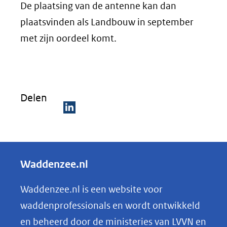
De plaatsing van de antenne kan dan
plaatsvinden als Landbouw in september
met zijn oordeel komt.
Delen
D
e
l
Waddenzee.nl
e
n
Waddenzee.nl is een website voor
o
waddenprofessionals en wordt ontwikkeld
p
en beheerd door de ministeries van LVVN en