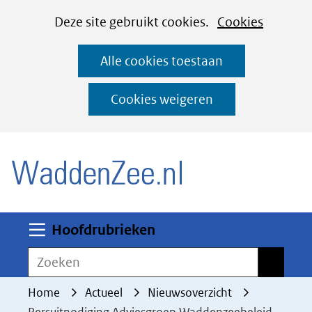
Cookies
Ga
Hier
Deze site gebruikt cookies.
Cookies
instellen
naar
kan
Alle cookies toestaan
de
het
inhoud
gebruik
Cookies weigeren
van
(naar homepage)
cookies
op
deze
website
worden
Uitklappen
Hoofdrubrieken
toegestaan
Zoeken
Zoeken
of
geweigerd.
Home
Actueel
Nieuwsoverzicht