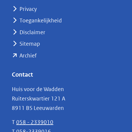
(opent
Privacy
in
nieuw
Toegankelijkheid
venster)
Disclaimer
(verwijst
Sitemap
naar
(opent
een
Archief
andere
in
website)
nieuw
Contact
venster)
Huis voor de Wadden
(verwijst
Ruiterskwartier 121 A
naar
8911 BS Leeuwarden
een
andere
T
058 - 2339010
website)
T
058-2339016