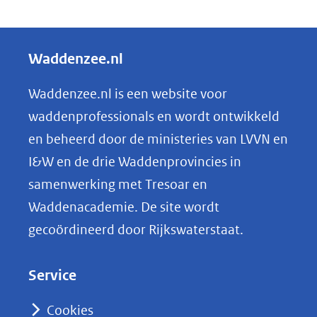
D
e
l
Waddenzee.nl
e
n
Waddenzee.nl is een website voor
o
waddenprofessionals en wordt ontwikkeld
p
en beheerd door de ministeries van LVVN en
L
I&W en de drie Waddenprovincies in
i
samenwerking met Tresoar en
n
Waddenacademie. De site wordt
k
gecoördineerd door Rijkswaterstaat.
e
d
Service
I
n
Cookies