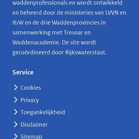
o
waddenprofessionals en wordt ontwikkeld
p
en beheerd door de ministeries van LVVN en
L
I&W en de drie Waddenprovincies in
i
samenwerking met Tresoar en
n
Waddenacademie. De site wordt
k
gecoördineerd door Rijkswaterstaat.
e
d
Service
I
n
Cookies
(opent
Privacy
in
nieuw
Toegankelijkheid
venster)
Disclaimer
(verwijst
Sitemap