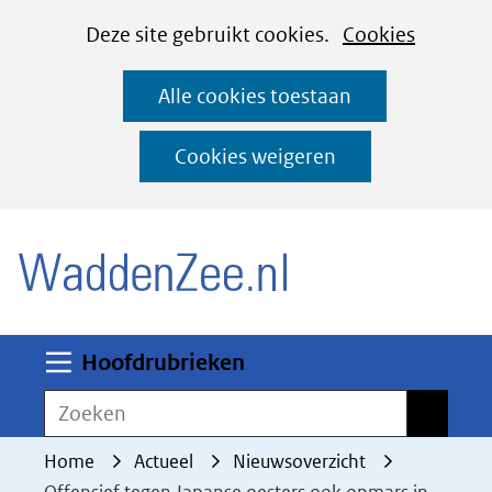
Cookies
Ga
Hier
Deze site gebruikt cookies.
Cookies
instellen
naar
kan
Alle cookies toestaan
de
het
inhoud
gebruik
Cookies weigeren
van
(naar homepage)
cookies
op
deze
website
worden
Uitklappen
Hoofdrubrieken
toegestaan
Zoeken
Zoeken
of
geweigerd.
Home
Actueel
Nieuwsoverzicht