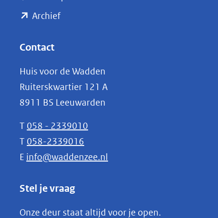
naar
(opent
een
Archief
andere
in
website)
nieuw
Contact
venster)
Huis voor de Wadden
(verwijst
Ruiterskwartier 121 A
naar
8911 BS Leeuwarden
een
andere
T
058 - 2339010
website)
T
058-2339016
E
info@waddenzee.nl
Stel je vraag
Onze deur staat altijd voor je open.