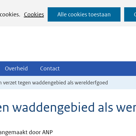
Ga
 cookies.
Cookies
Alle cookies toestaan
naar
de
inhoud
ojecten
Overheid
Contact
Overheid
Contact
tklappen
Uitklappen
Uitklappen
n verzet tegen waddengebied als werelderfgoed
gen waddengebied als we
angemaakt door ANP