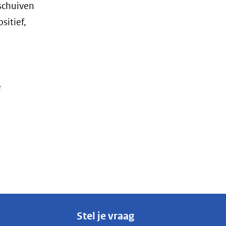
schuiven
sitief,
e
Stel je vraag