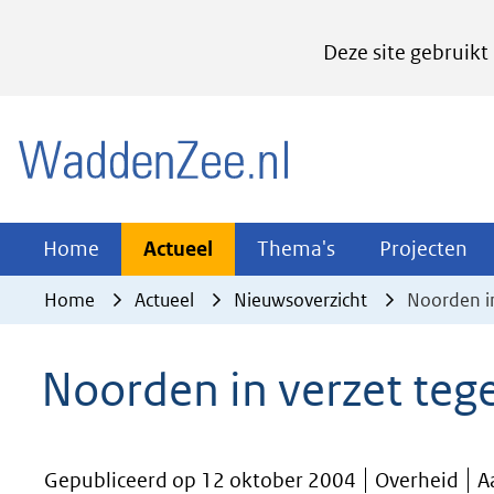
Cookies
Deze site gebruikt
instellen
Hier
(naar homepage)
kan
het
gebruik
van
Actueel
Thema's
Pr
Home
Actueel
Thema's
Projecten
Uitklappen
Uitklappen
Ui
cookies
Home
Actueel
Nieuwsoverzicht
Noorden i
op
deze
Noorden in verzet te
website
worden
toegestaan
Gepubliceerd op 12 oktober 2004
Overheid
A
of