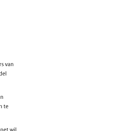
rs van
del
en
n te
net wil,