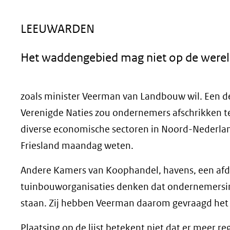
geweigerd.
LEEUWARDEN
Het waddengebied mag niet op de werel
zoals minister Veerman van Landbouw wil. Een de
Verenigde Naties zou ondernemers afschrikken te
diverse economische sectoren in Noord-Nederlan
Friesland maandag weten.
Andere Kamers van Koophandel, havens, een afd
tuinbouworganisaties denken dat ondernemersinit
staan. Zij hebben Veerman daarom gevraagd het
Plaatsing op de lijst betekent niet dat er meer r