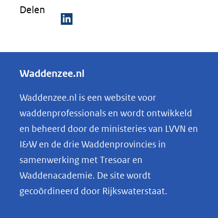
Delen
D
e
l
Waddenzee.nl
e
n
Waddenzee.nl is een website voor
o
waddenprofessionals en wordt ontwikkeld
p
en beheerd door de ministeries van LVVN en
L
I&W en de drie Waddenprovincies in
i
samenwerking met Tresoar en
n
Waddenacademie. De site wordt
k
gecoördineerd door Rijkswaterstaat.
e
d