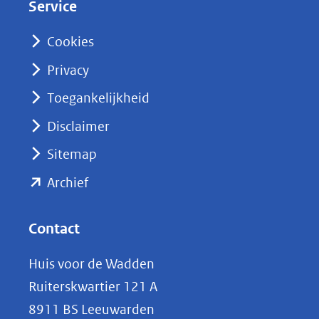
Service
I
n
Cookies
(opent
Privacy
in
nieuw
Toegankelijkheid
venster)
Disclaimer
(verwijst
Sitemap
naar
(opent
een
Archief
andere
in
website)
nieuw
Contact
venster)
Huis voor de Wadden
(verwijst
Ruiterskwartier 121 A
naar
8911 BS Leeuwarden
een