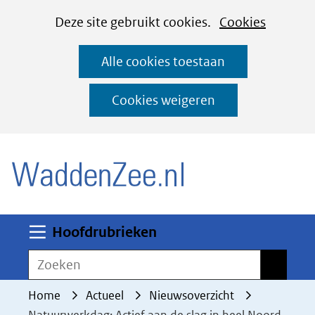
Cookies
Ga
Hier
Deze site gebruikt cookies.
Cookies
instellen
naar
kan
Alle cookies toestaan
de
het
inhoud
gebruik
Cookies weigeren
van
(naar homepage)
cookies
op
deze
website
worden
Uitklappen
Hoofdrubrieken
toegestaan
Zoeken
Zoeken
of
geweigerd.
Home
Actueel
Nieuwsoverzicht