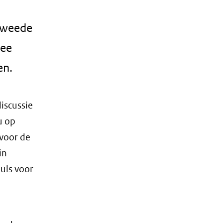
 Tweede
zee
en.
iscussie
u op
 voor de
in
uls voor