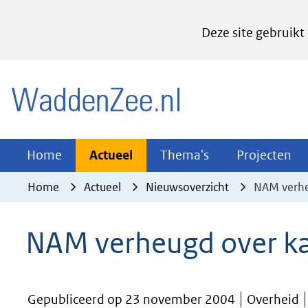
Cookies
Deze site gebruikt
instellen
Hier
(naar homepage)
kan
het
gebruik
van
Actueel
Thema's
Pr
Home
Actueel
Thema's
Projecten
Uitklappen
Uitklappen
Ui
cookies
Home
Actueel
Nieuwsoverzicht
NAM verhe
op
deze
NAM verheugd over k
website
worden
toegestaan
Gepubliceerd op 23 november 2004
Overheid
of