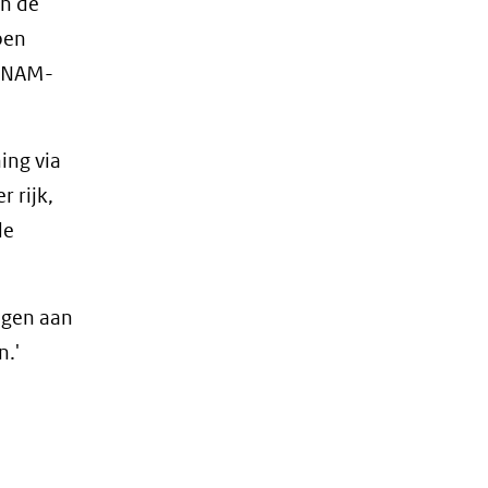
an de
pen
e NAM-
ing via
 rijk,
de
ngen aan
n.'