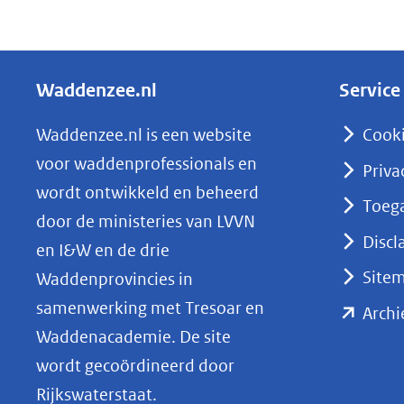
D
e
l
Waddenzee.nl
Service
e
n
Waddenzee.nl is een website
Cook
o
voor waddenprofessionals en
Priva
p
wordt ontwikkeld en beheerd
Toega
L
door de ministeries van LVVN
i
Discl
en I&W en de drie
n
Site
Waddenprovincies in
k
samenwerking met Tresoar en
Archi
e
Waddenacademie. De site
d
wordt gecoördineerd door
I
Rijkswaterstaat.
n