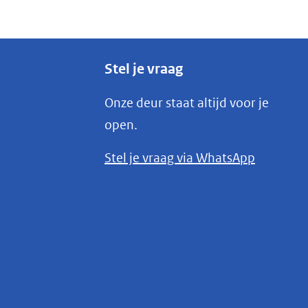
Stel je vraag
Onze deur staat altijd voor je
open.
(opent
Stel je vraag via WhatsApp
in
nieuw
venster)
(verwijst
naar
een