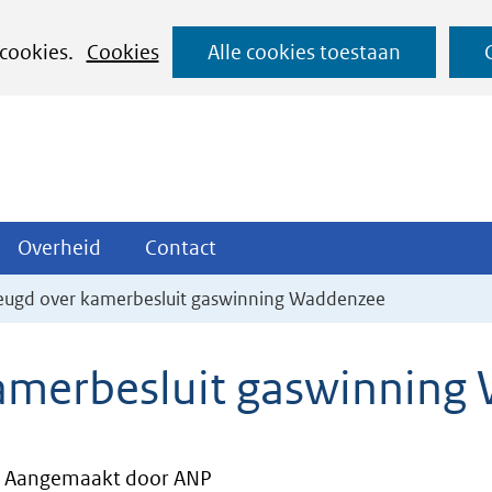
Ga
 cookies.
Cookies
Alle cookies toestaan
naar
de
inhoud
ojecten
Overheid
Contact
Overheid
Contact
tklappen
Uitklappen
Uitklappen
ugd over kamerbesluit gaswinning Waddenzee
amerbesluit gaswinning
Aangemaakt door ANP