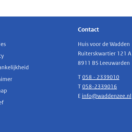
Contact
ies
Huis voor de Wadden
Ruiterskwartier 121 A
cy
8911 BS Leeuwarden
nkelijkheid
T
058 - 2339010
aimer
T
058-2339016
map
E
info@waddenzee.nl
(opent
ef
in
nieuw
venster)