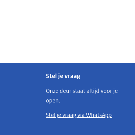
Stel je vraag
Onze deur staat altijd voor je
open.
(opent
Stel je vraag via WhatsApp
in
nieuw