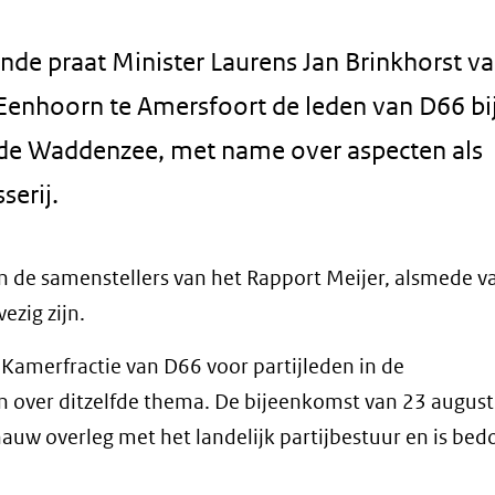
de praat Minister Laurens Jan Brinkhorst v
enhoorn te Amersfoort de leden van D66 bij
 de Waddenzee, met name over aspecten als
serij.
n de samenstellers van het Rapport Meijer, alsmede v
zig zijn.
 Kamerfractie van D66 voor partijleden in de
over ditzelfde thema. De bijeenkomst van 23 augustu
auw overleg met het landelijk partijbestuur en is bed