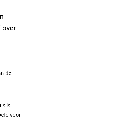
an
 over
an de
s is
oeld voor