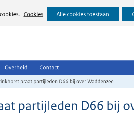
Ga
 cookies.
Cookies
Alle cookies toestaan
naar
de
inhoud
ojecten
Overheid
Contact
Overheid
Contact
tklappen
Uitklappen
Uitklappen
rinkhorst praat partijleden D66 bij over Waddenzee
raat partijleden D66 bij