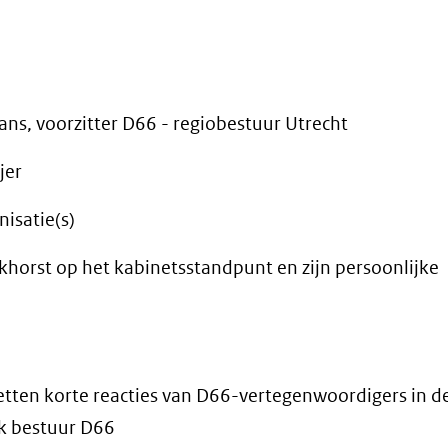
ns, voorzitter D66 - regiobestuur Utrecht
jer
isatie(s)
nkhorst op het kabinetsstandpunt en zijn persoonlijke
zetten korte reacties van D66-vertegenwoordigers in d
jk bestuur D66