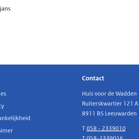
rjans
Contact
ies
Huis voor de Wadden
Ruiterskwartier 121 A
cy
8911 BS Leeuwarden
nkelijkheid
T
058 - 2339010
aimer
T
058-2339016