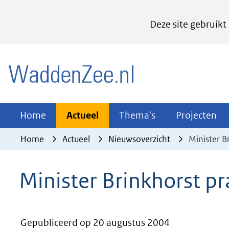
Cookies
Deze site gebruikt
instellen
Hier
(naar homepage)
kan
het
gebruik
van
Actueel
Thema's
Pr
Home
Actueel
Thema's
Projecten
Uitklappen
Uitklappen
Ui
cookies
Home
Actueel
Nieuwsoverzicht
Minister B
op
deze
Minister Brinkhorst p
website
worden
toegestaan
Gepubliceerd op 20 augustus 2004
of