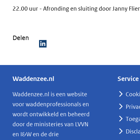
22.00 uur - Afronding en sluiting door Janny Flie
Delen
D
e
l
Waddenzee.nl
Service
e
n
Waddenzee.nl is een website
Cook
o
voor waddenprofessionals en
Priva
p
wordt ontwikkeld en beheerd
Toega
L
door de ministeries van LVVN
i
Discl
en I&W en de drie
n