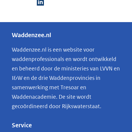
D
e
l
Waddenzee.nl
e
n
Waddenzee.nl is een website voor
o
waddenprofessionals en wordt ontwikkeld
p
en beheerd door de ministeries van LVVN en
L
I&W en de drie Waddenprovincies in
i
samenwerking met Tresoar en
n
Waddenacademie. De site wordt
k
gecoördineerd door Rijkswaterstaat.
e
d
Service
I