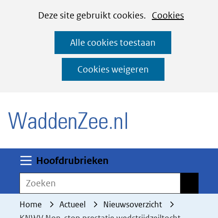
Cookies
Ga
Hier
Deze site gebruikt cookies.
Cookies
instellen
naar
kan
Alle cookies toestaan
de
het
inhoud
gebruik
Cookies weigeren
van
(naar homepage)
cookies
op
deze
website
worden
Uitklappen
Hoofdrubrieken
toegestaan
Zoeken
Zoeken
of
geweigerd.
Home
Actueel
Nieuwsoverzicht