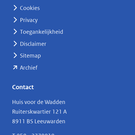
n
Cookies
(opent
Privacy
in
nieuw
Toegankelijkheid
venster)
Disclaimer
(verwijst
Sitemap
naar
(opent
een
Archief
andere
in
website)
nieuw
Contact
venster)
Huis voor de Wadden
(verwijst
Ruiterskwartier 121 A
naar
8911 BS Leeuwarden
een
andere