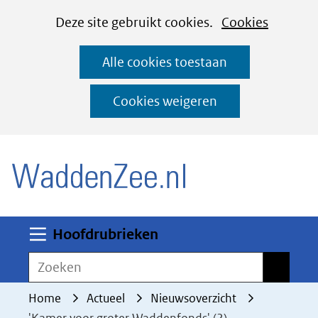
Cookies
Ga
Hier
Deze site gebruikt cookies.
Cookies
instellen
naar
kan
Alle cookies toestaan
de
het
inhoud
gebruik
Cookies weigeren
van
(naar homepage)
cookies
op
deze
website
worden
Uitklappen
Hoofdrubrieken
toegestaan
Zoeken
Zoeken
of
geweigerd.
Home
Actueel
Nieuwsoverzicht