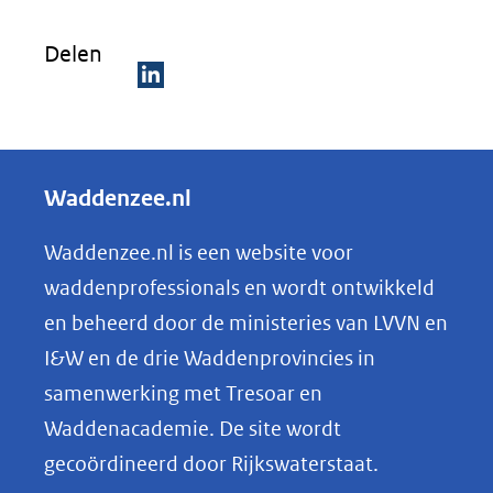
Delen
D
e
l
Waddenzee.nl
e
n
Waddenzee.nl is een website voor
o
waddenprofessionals en wordt ontwikkeld
p
en beheerd door de ministeries van LVVN en
L
I&W en de drie Waddenprovincies in
i
samenwerking met Tresoar en
n
Waddenacademie. De site wordt
k
gecoördineerd door Rijkswaterstaat.
e