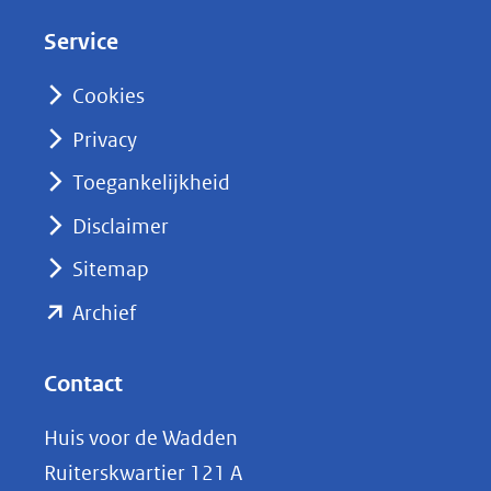
d
Service
I
n
Cookies
(opent
Privacy
in
nieuw
Toegankelijkheid
venster)
Disclaimer
(verwijst
Sitemap
naar
(opent
een
Archief
andere
in
website)
nieuw
Contact
venster)
Huis voor de Wadden
(verwijst
Ruiterskwartier 121 A
naar