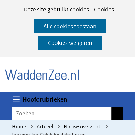
Cookies
Ga
Hier
Deze site gebruikt cookies.
Cookies
instellen
naar
kan
Alle cookies toestaan
de
het
inhoud
gebruik
Cookies weigeren
van
(naar homepage)
cookies
op
deze
website
worden
Uitklappen
Hoofdrubrieken
toegestaan
Zoeken
Zoeken
of
geweigerd.
Home
Actueel
Nieuwsoverzicht