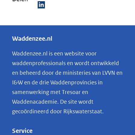
D
e
l
Waddenzee.nl
e
n
Waddenzee.nl is een website voor
o
waddenprofessionals en wordt ontwikkeld
p
en beheerd door de ministeries van LVVN en
L
I&W en de drie Waddenprovincies in
i
samenwerking met Tresoar en
n
Waddenacademie. De site wordt
k
gecoördineerd door Rijkswaterstaat.
e
d
Service
I