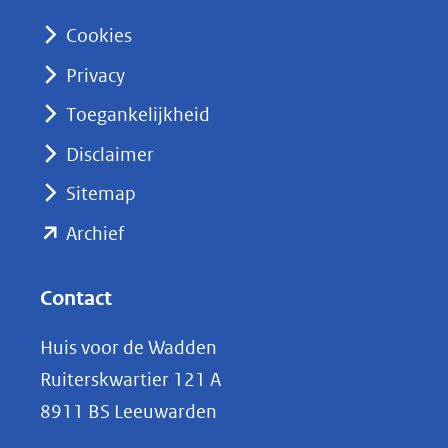
n
Cookies
(opent
Privacy
in
nieuw
Toegankelijkheid
venster)
Disclaimer
(verwijst
Sitemap
naar
(opent
een
Archief
andere
in
website)
nieuw
Contact
venster)
Huis voor de Wadden
(verwijst
Ruiterskwartier 121 A
naar
8911 BS Leeuwarden
een