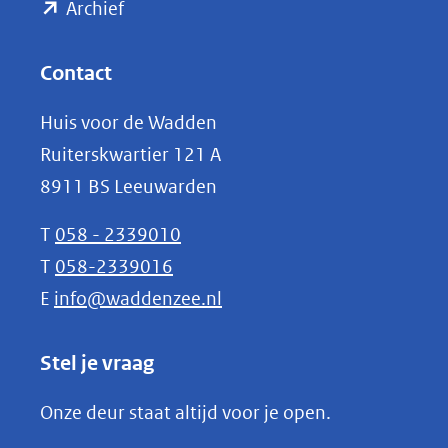
(opent
een
Archief
andere
in
website)
nieuw
Contact
venster)
Huis voor de Wadden
(verwijst
Ruiterskwartier 121 A
naar
8911 BS Leeuwarden
een
andere
T
058 - 2339010
website)
T
058-2339016
E
info@waddenzee.nl
Stel je vraag
Onze deur staat altijd voor je open.