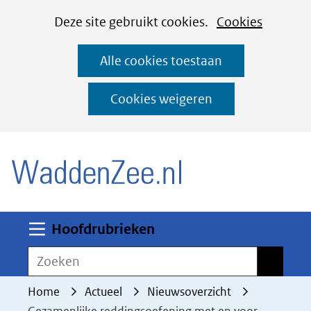
Cookies
Ga
Hier
Deze site gebruikt cookies.
Cookies
instellen
naar
kan
Alle cookies toestaan
de
het
inhoud
gebruik
Cookies weigeren
van
(naar homepage)
cookies
op
deze
website
worden
Uitklappen
Hoofdrubrieken
toegestaan
Zoeken
Zoeken
of
geweigerd.
Home
Actueel
Nieuwsoverzicht