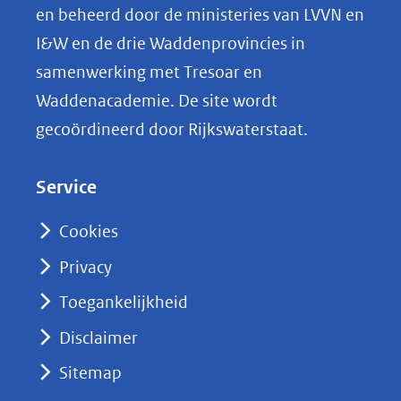
p
en beheerd door de ministeries van LVVN en
L
I&W en de drie Waddenprovincies in
i
samenwerking met Tresoar en
n
Waddenacademie. De site wordt
k
gecoördineerd door Rijkswaterstaat.
e
d
Service
I
n
Cookies
(opent
Privacy
in
nieuw
Toegankelijkheid
venster)
Disclaimer
(verwijst
Sitemap
naar