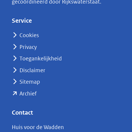
gecoördineerd door Rijkswaterstaat.
e
d
Service
I
n
Cookies
(opent
Privacy
in
nieuw
Toegankelijkheid
venster)
Disclaimer
(verwijst
Sitemap
naar
(opent
een
Archief
andere
in
website)
nieuw
Contact
venster)
Huis voor de Wadden
(verwijst