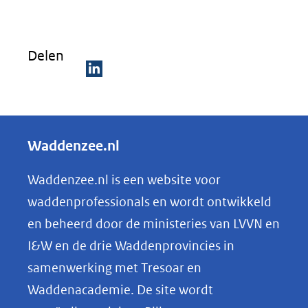
Delen
D
e
l
Waddenzee.nl
e
n
Waddenzee.nl is een website voor
o
waddenprofessionals en wordt ontwikkeld
p
en beheerd door de ministeries van LVVN en
L
I&W en de drie Waddenprovincies in
i
samenwerking met Tresoar en
n
Waddenacademie. De site wordt
k