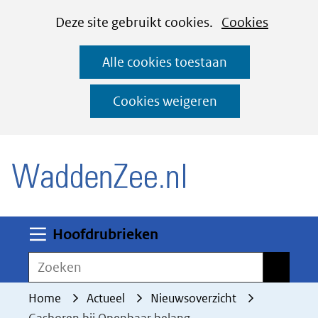
Cookies
Ga
Hier
Deze site gebruikt cookies.
Cookies
instellen
naar
kan
Alle cookies toestaan
de
het
inhoud
gebruik
Cookies weigeren
van
(naar homepage)
cookies
op
deze
website
worden
Uitklappen
Hoofdrubrieken
toegestaan
Zoeken
Zoeken
of
geweigerd.
Home
Actueel
Nieuwsoverzicht