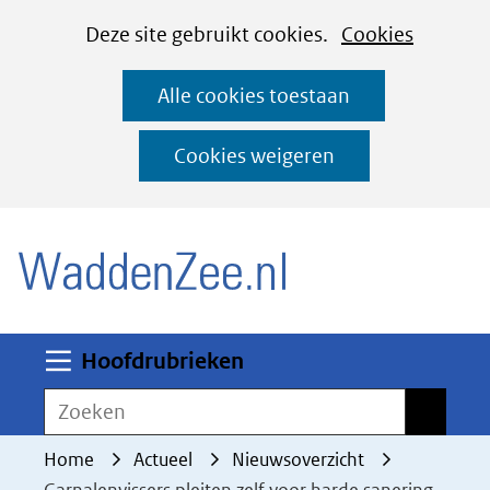
Cookies
Ga
Hier
Deze site gebruikt cookies.
Cookies
instellen
naar
kan
Alle cookies toestaan
de
het
inhoud
gebruik
Cookies weigeren
van
(naar homepage)
cookies
op
deze
website
worden
Uitklappen
Hoofdrubrieken
toegestaan
Zoeken
Zoeken
of
geweigerd.
Home
Actueel
Nieuwsoverzicht