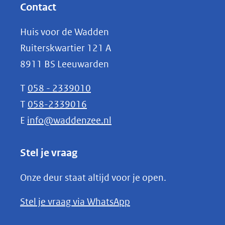
website)
nieuw
Contact
venster)
Huis voor de Wadden
(verwijst
Ruiterskwartier 121 A
naar
8911 BS Leeuwarden
een
andere
T
058 - 2339010
website)
T
058-2339016
E
info@waddenzee.nl
Stel je vraag
Onze deur staat altijd voor je open.
(opent
Stel je vraag via WhatsApp
in