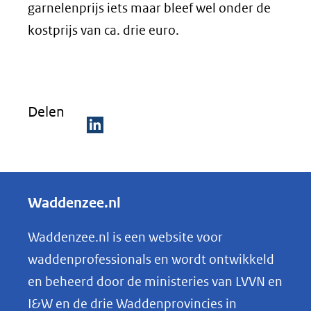
garnelenprijs iets maar bleef wel onder de
kostprijs van ca. drie euro.
Delen
D
e
l
Waddenzee.nl
e
n
Waddenzee.nl is een website voor
o
waddenprofessionals en wordt ontwikkeld
p
en beheerd door de ministeries van LVVN en
L
I&W en de drie Waddenprovincies in