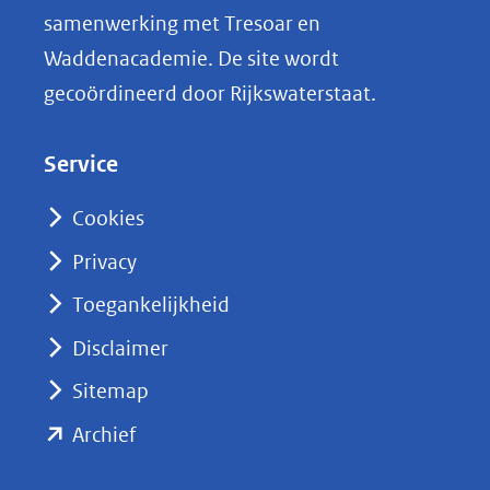
i
samenwerking met Tresoar en
n
Waddenacademie. De site wordt
k
gecoördineerd door Rijkswaterstaat.
e
d
Service
I
n
Cookies
(opent
Privacy
in
nieuw
Toegankelijkheid
venster)
Disclaimer
(verwijst
Sitemap
naar
(opent
een
Archief
andere
in