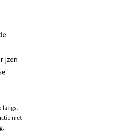
de
rijzen
se
 langs.
ctie niet
g.