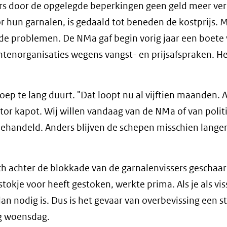
rs door de opgelegde beperkingen geen geld meer ve
oor hun garnalen, is gedaald tot beneden de kostprijs. 
 de problemen. De NMa gaf begin vorig jaar een boete
ntenorganisaties wegens vangst- en prijsafspraken. H
ep te lang duurt. "Dat loopt nu al vijftien maanden. A
ctor kapot. Wij willen vandaag van de NMa of van poli
ehandeld. Anders blijven de schepen misschien langer 
ch achter de blokkade van de garnalenvissers geschaar
okje voor heeft gestoken, werkte prima. Als je als vis
 dan nodig is. Dus is het gevaar van overbevissing een s
ng woensdag.