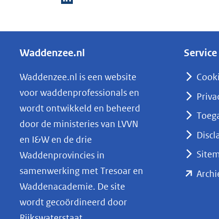
D
e
l
Waddenzee.nl
Service
e
n
Waddenzee.nl is een website
Cook
o
voor waddenprofessionals en
Priva
p
wordt ontwikkeld en beheerd
Toega
L
door de ministeries van LVVN
i
Discl
en I&W en de drie
n
Site
Waddenprovincies in
k
samenwerking met Tresoar en
Archi
e
Waddenacademie. De site
d
wordt gecoördineerd door
I
Rijkswaterstaat.