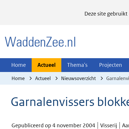
Cookies
Deze site gebruikt
instellen
Hier
(naar homepage)
kan
het
gebruik
van
Actueel
Thema's
Pr
Home
Actueel
Thema's
Projecten
Uitklappen
Uitklappen
Ui
cookies
Home
Actueel
Nieuwsoverzicht
Garnalenvi
op
deze
Garnalenvissers blokk
website
worden
toegestaan
Gepubliceerd op 4 november 2004
Visserij
Aa
of