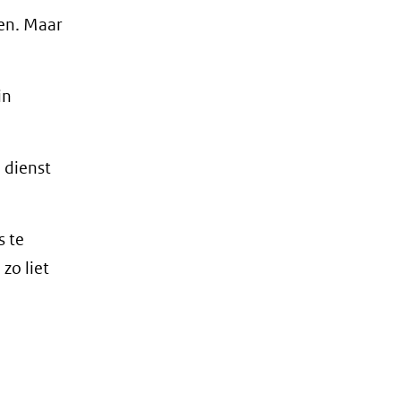
den. Maar
in
 dienst
s te
zo liet