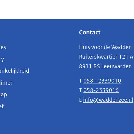
Contact
ies
Huis voor de Wadden
Ruiterskwartier 121 A
cy
8911 BS Leeuwarden
nkelijkheid
T
058 - 2339010
aimer
T
058-2339016
map
E
info@waddenzee.nl
(opent
ef
in
nieuw