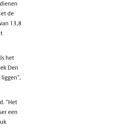
rdienen
Met de
 van 13,8
et
ls het
tiek Den
liggen",
d. "Het
ser een
tuk