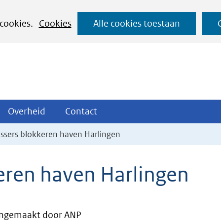
Ga
 cookies.
Cookies
Alle cookies toestaan
naar
de
inhoud
ojecten
Overheid
Contact
Overheid
Contact
tklappen
Uitklappen
Uitklappen
ssers blokkeren haven Harlingen
eren haven Harlingen
ngemaakt door ANP