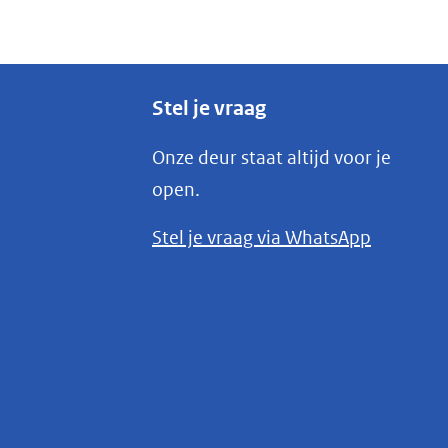
Stel je vraag
Onze deur staat altijd voor je
open.
(opent
Stel je vraag via WhatsApp
in
nieuw
venster)
(verwijst
naar
een