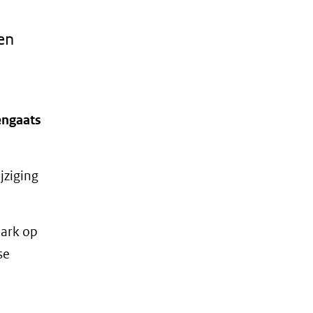
en
engaats
jziging
ark op
se