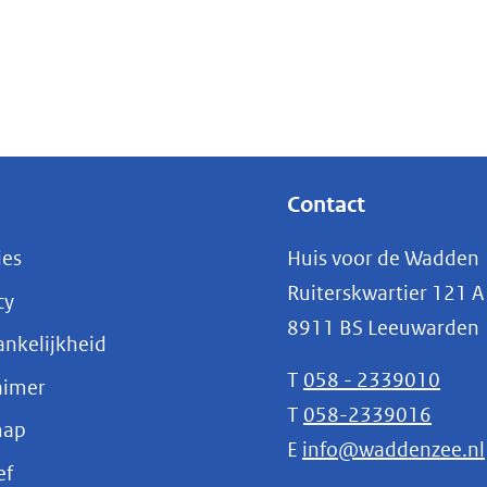
Contact
ies
Huis voor de Wadden
Ruiterskwartier 121 A
cy
8911 BS Leeuwarden
nkelijkheid
T
058 - 2339010
aimer
T
058-2339016
map
E
info@waddenzee.nl
(opent
ef