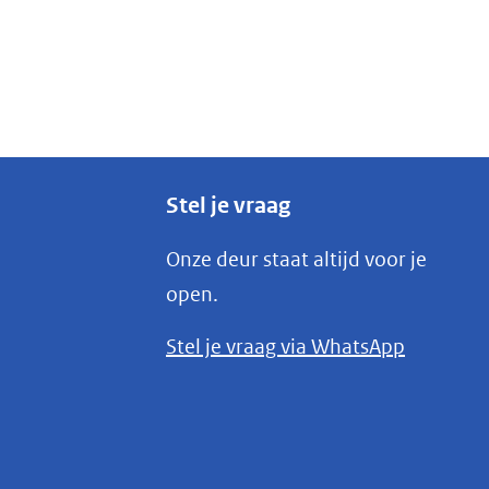
Stel je vraag
Onze deur staat altijd voor je
open.
(opent
Stel je vraag via WhatsApp
in
nieuw
venster)
(verwijst