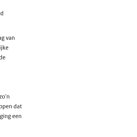
wd
ag van
ijke
 de
zo'n
hopen dat
ging een