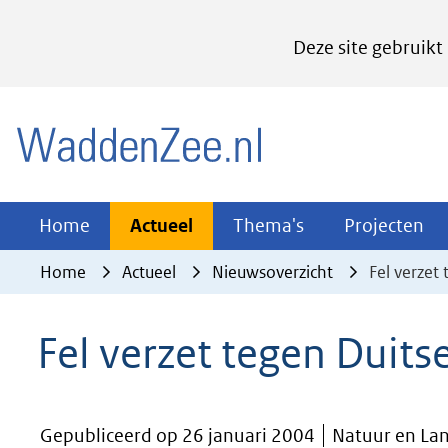
Cookies
Deze site gebruikt
instellen
Hier
(naar homepage)
kan
het
gebruik
van
Actueel
Thema's
Pr
Home
Actueel
Thema's
Projecten
Uitklappen
Uitklappen
Ui
cookies
Home
Actueel
Nieuwsoverzicht
Fel verze
op
deze
Fel verzet tegen Duit
website
worden
toegestaan
Gepubliceerd op 26 januari 2004
Natuur en La
of