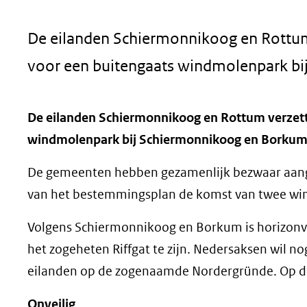
geweigerd.
De eilanden Schiermonnikoog en Rottum 
voor een buitengaats windmolenpark b
De eilanden Schiermonnikoog en Rottum verzette
windmolenpark bij Schiermonnikoog en Borkum
De gemeenten hebben gezamenlijk bezwaar aange
van het bestemmingsplan de komst van twee wi
Volgens Schiermonnikoog en Borkum is horizonv
het zogeheten Riffgat te zijn. Nedersaksen wil n
eilanden op de zogenaamde Nordergründe. Op de p
Onveilig