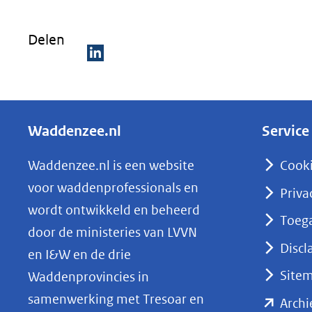
Delen
D
e
l
Waddenzee.nl
Service
e
n
Waddenzee.nl is een website
Cook
o
voor waddenprofessionals en
Priva
p
wordt ontwikkeld en beheerd
Toega
L
door de ministeries van LVVN
i
Discl
en I&W en de drie
n
Site
Waddenprovincies in
k
samenwerking met Tresoar en
Archi
e