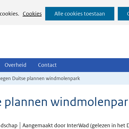
Ga
 cookies.
Cookies
Alle cookies toestaan
naar
de
inhoud
ojecten
Overheid
Contact
Overheid
Contact
tklappen
Uitklappen
Uitklappen
t tegen Duitse plannen windmolenpark
se plannen windmolenpar
ndschap
Aangemaakt door InterWad (gelezen in het 