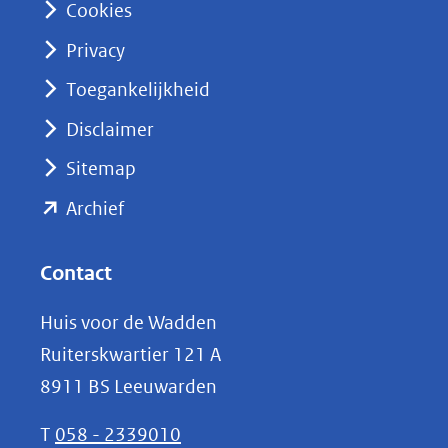
Cookies
(opent
Privacy
in
nieuw
Toegankelijkheid
venster)
Disclaimer
(verwijst
Sitemap
naar
(opent
een
Archief
andere
in
website)
nieuw
Contact
venster)
Huis voor de Wadden
(verwijst
Ruiterskwartier 121 A
naar
8911 BS Leeuwarden
een
andere
T
058 - 2339010