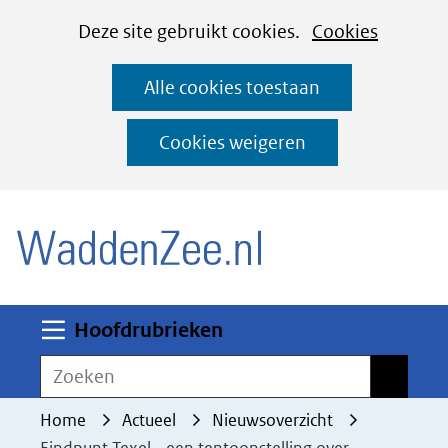
Cookies
Ga
Hier
Deze site gebruikt cookies.
Cookies
instellen
naar
kan
Alle cookies toestaan
de
het
inhoud
gebruik
Cookies weigeren
van
(naar homepage)
cookies
op
deze
website
worden
Uitklappen
Hoofdrubrieken
toegestaan
Zoeken
Zoeken
of
geweigerd.
Home
Actueel
Nieuwsoverzicht