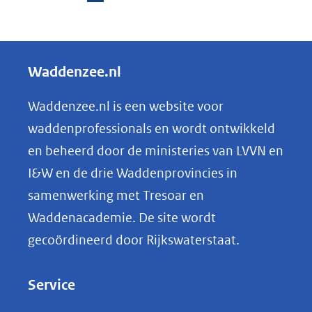
D
e
l
Waddenzee.nl
e
n
Waddenzee.nl is een website voor
o
waddenprofessionals en wordt ontwikkeld
p
en beheerd door de ministeries van LVVN en
L
I&W en de drie Waddenprovincies in
i
samenwerking met Tresoar en
n
Waddenacademie. De site wordt
k
gecoördineerd door Rijkswaterstaat.
e
d
Service
I
n