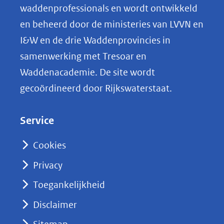
o
waddenprofessionals en wordt ontwikkeld
p
en beheerd door de ministeries van LVVN en
L
I&W en de drie Waddenprovincies in
i
samenwerking met Tresoar en
n
Waddenacademie. De site wordt
k
gecoördineerd door Rijkswaterstaat.
e
d
Service
I
n
Cookies
(opent
Privacy
in
nieuw
Toegankelijkheid
venster)
Disclaimer
(verwijst