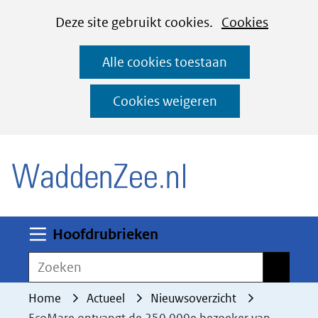
Cookies
Ga
Hier
Deze site gebruikt cookies.
Cookies
instellen
naar
kan
Alle cookies toestaan
de
het
inhoud
gebruik
Cookies weigeren
van
(naar homepage)
cookies
op
deze
website
worden
Uitklappen
Hoofdrubrieken
toegestaan
Zoeken
Zoeken
of
geweigerd.
Home
Actueel
Nieuwsoverzicht