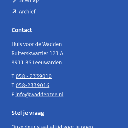
Sitemap
naar
(opent
een
Archief
andere
in
website)
nieuw
Contact
venster)
Huis voor de Wadden
(verwijst
Ruiterskwartier 121 A
naar
8911 BS Leeuwarden
een
andere
T
058 - 2339010
website)
T
058-2339016
E
info@waddenzee.nl
Stel je vraag
Onze deur staat altijd voor je open.