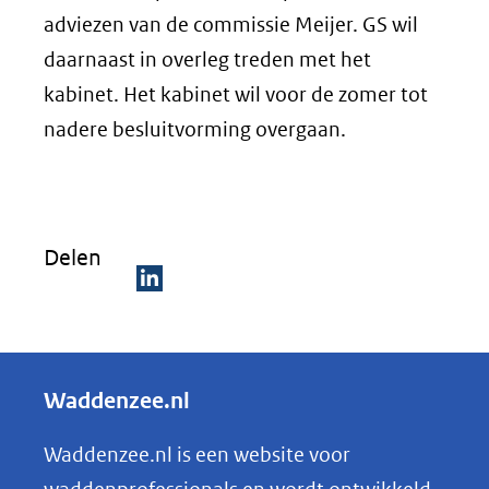
adviezen van de commissie Meijer. GS wil
daarnaast in overleg treden met het
kabinet. Het kabinet wil voor de zomer tot
nadere besluitvorming overgaan.
Delen
D
e
l
Waddenzee.nl
e
n
Waddenzee.nl is een website voor
o