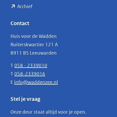
(opent
een
Archief
andere
in
website)
nieuw
Contact
venster)
Huis voor de Wadden
(verwijst
Ruiterskwartier 121 A
naar
8911 BS Leeuwarden
een
andere
T
058 - 2339010
website)
T
058-2339016
E
info@waddenzee.nl
Stel je vraag
Onze deur staat altijd voor je open.