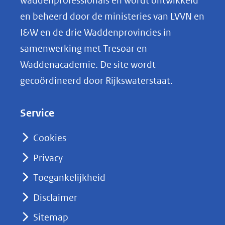
waddenprofessionals en wordt ontwikkeld
p
en beheerd door de ministeries van LVVN en
L
I&W en de drie Waddenprovincies in
i
samenwerking met Tresoar en
n
Waddenacademie. De site wordt
k
gecoördineerd door Rijkswaterstaat.
e
d
Service
I
n
Cookies
(opent
Privacy
in
nieuw
Toegankelijkheid
venster)
Disclaimer
(verwijst
Sitemap
naar