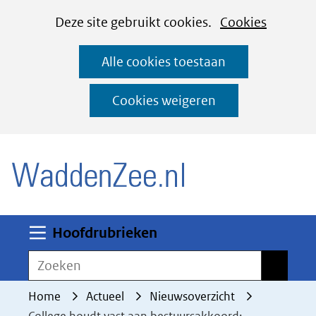
Cookies
Ga
Hier
Deze site gebruikt cookies.
Cookies
instellen
naar
kan
Alle cookies toestaan
de
het
inhoud
gebruik
Cookies weigeren
van
(naar homepage)
cookies
op
deze
website
worden
Uitklappen
Hoofdrubrieken
toegestaan
Zoeken
Zoeken
of
geweigerd.
Home
Actueel
Nieuwsoverzicht