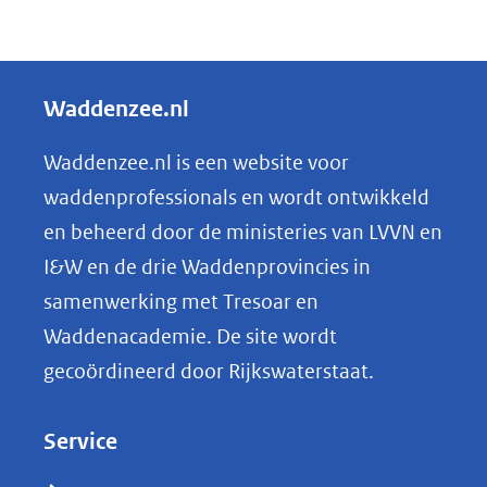
D
e
l
Waddenzee.nl
e
n
Waddenzee.nl is een website voor
o
waddenprofessionals en wordt ontwikkeld
p
en beheerd door de ministeries van LVVN en
L
I&W en de drie Waddenprovincies in
i
samenwerking met Tresoar en
n
Waddenacademie. De site wordt
k
gecoördineerd door Rijkswaterstaat.
e
d
Service
I
n