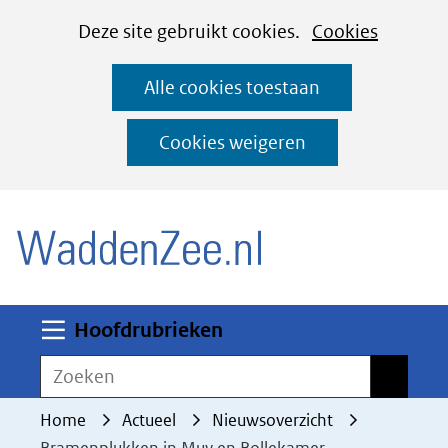
Cookies
Ga
Hier
Deze site gebruikt cookies.
Cookies
instellen
naar
kan
Alle cookies toestaan
de
het
inhoud
gebruik
Cookies weigeren
van
(naar homepage)
cookies
op
deze
website
worden
Uitklappen
Hoofdrubrieken
toegestaan
Zoeken
Zoeken
of
geweigerd.
Home
Actueel
Nieuwsoverzicht