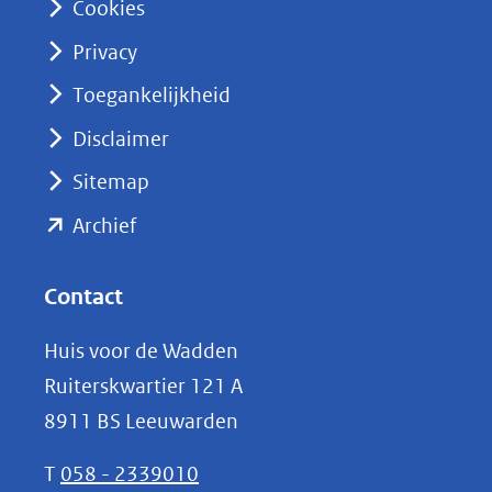
Cookies
(opent
Privacy
in
nieuw
Toegankelijkheid
venster)
Disclaimer
(verwijst
Sitemap
naar
(opent
een
Archief
andere
in
website)
nieuw
Contact
venster)
Huis voor de Wadden
(verwijst
Ruiterskwartier 121 A
naar
8911 BS Leeuwarden
een
andere
T
058 - 2339010