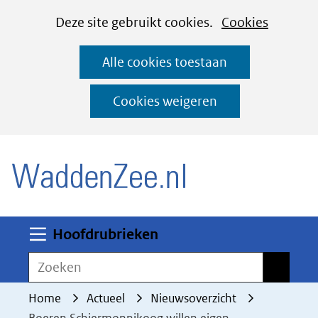
Cookies
Ga
Hier
Deze site gebruikt cookies.
Cookies
instellen
naar
kan
Alle cookies toestaan
de
het
inhoud
gebruik
Cookies weigeren
van
(naar homepage)
cookies
op
deze
website
worden
Uitklappen
Hoofdrubrieken
toegestaan
Zoeken
Zoeken
of
geweigerd.
Home
Actueel
Nieuwsoverzicht