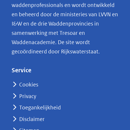
o
waddenprofessionals en wordt ontwikkeld
p
en beheerd door de ministeries van LVVN en
L
I&W en de drie Waddenprovincies in
i
samenwerking met Tresoar en
n
Waddenacademie. De site wordt
k
gecoördineerd door Rijkswaterstaat.
e
d
Service
I
n
Cookies
(opent
Privacy
in
nieuw
Toegankelijkheid
venster)
Disclaimer
(verwijst