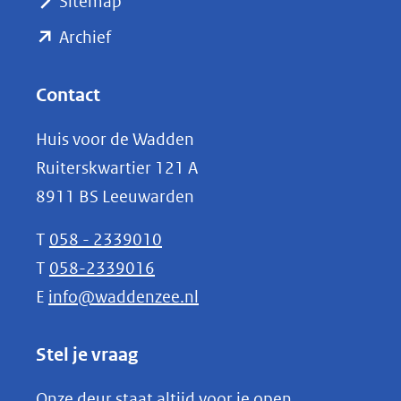
Sitemap
naar
(opent
een
Archief
andere
in
website)
nieuw
Contact
venster)
Huis voor de Wadden
(verwijst
Ruiterskwartier 121 A
naar
8911 BS Leeuwarden
een
andere
T
058 - 2339010
website)
T
058-2339016
E
info@waddenzee.nl
Stel je vraag
Onze deur staat altijd voor je open.