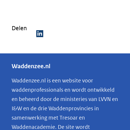
Delen
D
e
l
Waddenzee.nl
e
n
Waddenzee.nl is een website voor
o
waddenprofessionals en wordt ontwikkeld
p
en beheerd door de ministeries van LVVN en
L
I&W en de drie Waddenprovincies in
i
samenwerking met Tresoar en
n
Waddenacademie. De site wordt