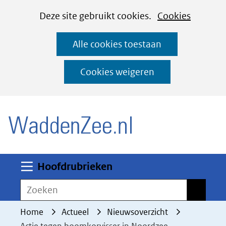
Cookies
Ga
Hier
Deze site gebruikt cookies.
Cookies
instellen
naar
kan
Alle cookies toestaan
de
het
inhoud
gebruik
Cookies weigeren
van
(naar homepage)
cookies
op
deze
website
worden
Uitklappen
Hoofdrubrieken
toegestaan
Zoeken
Zoeken
of
geweigerd.
Home
Actueel
Nieuwsoverzicht