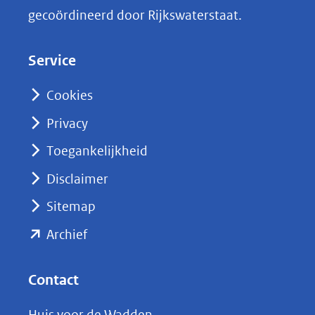
k
gecoördineerd door Rijkswaterstaat.
e
d
Service
I
n
Cookies
(opent
Privacy
in
nieuw
Toegankelijkheid
venster)
Disclaimer
(verwijst
Sitemap
naar
(opent
een
Archief
andere
in
website)
nieuw
Contact
venster)
Huis voor de Wadden