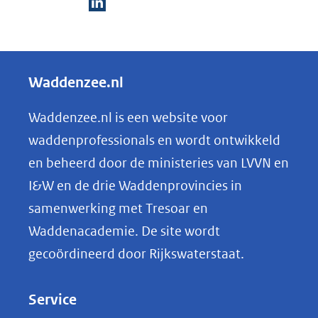
D
e
l
Waddenzee.nl
e
n
Waddenzee.nl is een website voor
o
waddenprofessionals en wordt ontwikkeld
p
en beheerd door de ministeries van LVVN en
L
I&W en de drie Waddenprovincies in
i
samenwerking met Tresoar en
n
Waddenacademie. De site wordt
k
gecoördineerd door Rijkswaterstaat.
e
d
Service
I