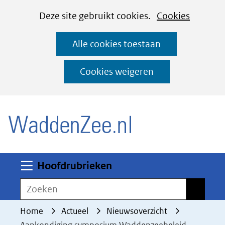
Cookies
Ga
Hier
Deze site gebruikt cookies.
Cookies
instellen
naar
kan
Alle cookies toestaan
de
het
inhoud
gebruik
Cookies weigeren
van
(naar homepage)
cookies
op
deze
website
worden
Uitklappen
Hoofdrubrieken
toegestaan
Zoeken
Zoeken
of
geweigerd.
Home
Actueel
Nieuwsoverzicht