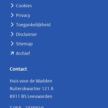
n
Cookies
(opent
Privacy
in
nieuw
Toegankelijkheid
venster)
Disclaimer
(verwijst
Sitemap
naar
(opent
een
Archief
andere
in
website)
nieuw
Contact
venster)
Huis voor de Wadden
(verwijst
Ruiterskwartier 121 A
naar
8911 BS Leeuwarden
een
andere
T
058 - 2339010